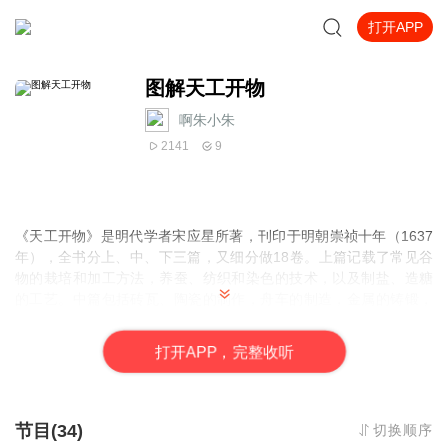
打开APP
图解天工开物
啊朱小朱
2141
9
《天工开物》是明代学者宋应星所著，刊印于明朝崇祯十年（1637
年），全书分上、中、下三篇，又细分做18卷。上篇记载了常见谷
物的栽培和加工方法，养蚕、纺织和染色的技术，以及制盐、造糖
的工艺。中篇包括砖瓦、陶瓷的制作，舟车的制造，金属的铸锻，
煤炭、石灰、硫黄、白矾的开采和烧制，以及榨油、造纸方法等。
下篇则主要集中于矿物的开采和冶炼，兵器的制造，颜料、酒曲的
打
开
A
P
P，完整收听
生产，以及宝石的采集加工等。《天工物》是明代学者宋应星所
著，刊印于明朝崇祯十年（1637年），全书分上、中、下三篇，又
细分做18卷。上篇记载了常见谷物的栽培和加工方法，养蚕、纺织
和染色的技术，以及制盐、造糖的工艺。中篇包括砖瓦、陶瓷的制
节目(34)
切换顺序
作，舟车的制造，金属的铸锻，煤炭、石灰、硫黄、白矾的采和烧