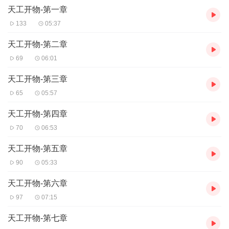
天工开物-第一章
制，以及榨油、造纸方法等。下篇则主要集中于矿物的采和冶炼，
兵器的制造，颜料、酒曲的生产，以及宝石的采集加工等。《天工
133
05:37
物》是世界第一部记录农业和手工业生产技术的百科全书，以大量
生动细节留存了丰富的古代科技史料。它也是世界第一部百科类图
天工开物-第二章
书，曾流传于日本及欧洲各国，引起极大反响，被誉为“百科全书之
69
06:01
祖”。本书为原著的白话编译本，文字明快生动，同时配以大量古代
文物、绘画以及准确逼真的彩色手绘植物图谱，而157幅优雅古朴、
天工开物-第三章
翔实再现各行业生产过程的着色版画则完全可称为对中国古代科技
65
05:57
生活的一次全景展示。
天工开物-第四章
70
06:53
天工开物-第五章
90
05:33
天工开物-第六章
97
07:15
天工开物-第七章