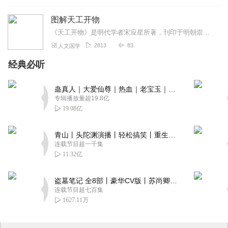
图解天工开物
《天工开物》是明代学者宋应星所著，刊印于明朝崇祯十年（1637年），全书分上、中、下三篇，又细分做18卷。上篇记载了常见谷物的栽培和加工方法，养蚕、纺织和染色的...
2813
83
人文国学
经典必听
蛊真人｜大爱仙尊｜热血｜老宝玉｜多人VIP免费有声剧
专辑播放量超19.8亿
19.08亿
青山丨头陀渊演播丨轻松搞笑丨重生穿越丨古代权谋丨VIP免费 | 多人有声剧
连载节目超一千集
11.32亿
盗墓笔记 全8部丨豪华CV版丨苏尚卿&边江 领衔 多人有声剧丨冠声文化丨南派三叔
连载节目超七百集
1627.11万