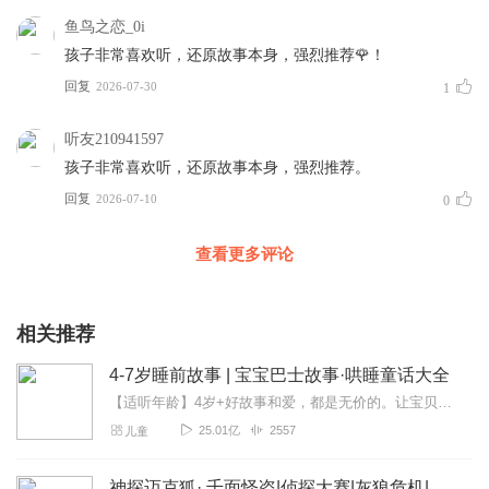
鱼鸟之恋_0i
孩子非常喜欢听，还原故事本身，强烈推荐🌹！
回复
2026-07-30
1
听友210941597
孩子非常喜欢听，还原故事本身，强烈推荐。
回复
2026-07-10
0
查看更多评论
相关推荐
4-7岁睡前故事 | 宝宝巴士故事·哄睡童话大全
【适听年龄】4岁+好故事和爱，都是无价的。让宝贝们的睡前时光更有趣有益是我们的期望！——宝宝巴士专辑针对不同年龄段的小朋友，专门订制了多种精彩的主题故事，如培养...
25.01亿
2557
儿童
神探迈克狐· 千面怪盗|侦探大赛|灰狼危机|多多罗