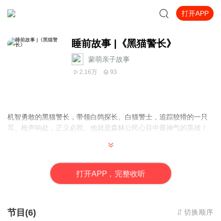
打开APP
睡前故事 |《黑猫警长》
蒙萌亲子故事
2.16万
93
机智勇敢的黑猫警长，带领白鸽探长、白猫警士，追踪狡猾的一只
耳。枪声响处，正义必胜。他就是森林公民心目中最神气的英雄！
打
开
A
P
P，完整收听
节目(6)
切换顺序