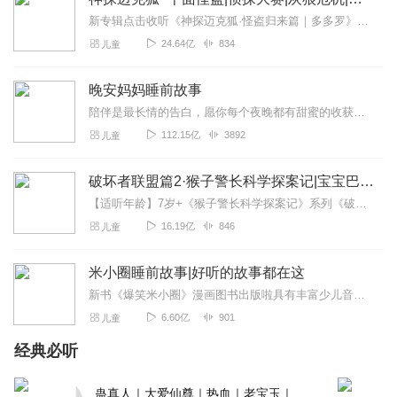
新专辑点击收听《神探迈克狐·怪盗归来篇｜多多罗》！！！>>>点击进入主播橱窗购买《神探迈克狐》系列图书吧!<<<多多罗故事【点击前往】收听多多罗其他好玩有趣的故...
24.64亿
834
儿童
晚安妈妈睡前故事
陪伴是最长情的告白，愿你每个夜晚都有甜蜜的收获！【微信公众号：晚安妈妈】第一时间分享晚安妈妈和小朋友们的研学旅行喔~晚安妈妈一级播音员，童话作家被300万家庭认...
112.15亿
3892
儿童
破坏者联盟篇2·猴子警长科学探案记|宝宝巴士故事
【适听年龄】7岁+《猴子警长科学探案记》系列《破坏者联盟篇1·猴子警长科学探案记》>>>《破坏者联盟篇2·猴子警长科学探案记》>>>《破坏者联盟篇3·猴子警长科...
16.19亿
846
儿童
米小圈睡前故事|好听的故事都在这
新书《爆笑米小圈》漫画图书出版啦具有丰富少儿音频产品制作经验的米小圈团队倾情打造。我们爱孩子、更懂大人，《米小圈睡前故事》一定会成为孩子的亲密伙伴，更是父母的...
6.60亿
901
儿童
经典必听
蛊真人｜大爱仙尊｜热血｜老宝玉｜多人VIP免费有声剧