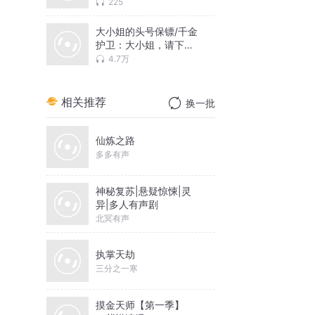
225
大小姐的头号保镖/千金
护卫：大小姐，请下
令！
4.7万
相关推荐
换一批
仙炼之路
多多有声
神秘复苏|悬疑惊悚|灵
异|多人有声剧
北冥有声
执掌天劫
三分之一寒
摸金天师【第一季】