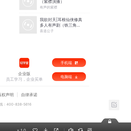
（紫襟演播）
有声的紫襟
我欲封天|耳根仙侠修真
多人有声剧（铁三角出
品）
喜道公子
手机端
企业版
电脑端
员工学习，企业买单
版权声明
自律承诺
：400-838-5616
x
1.0