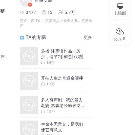
叶赫安娜
整
3477
15
5.7万
电脑版
简介：
爱江山，更爱美人；爱美人儿，更爱有
声
TA的专辑
更多
公众号
多播|沐霏语作品：厉
少，请节制|霸总|双洁|
倒序
1.6万
开挂人生之奇遇金箍棒
1.3万
多人有声剧 | 我的暴力
老婆|窝囊老公触底逆袭
| 人妖仙的禁忌之恋
4077
生命本无意义，是我们
使它有意义