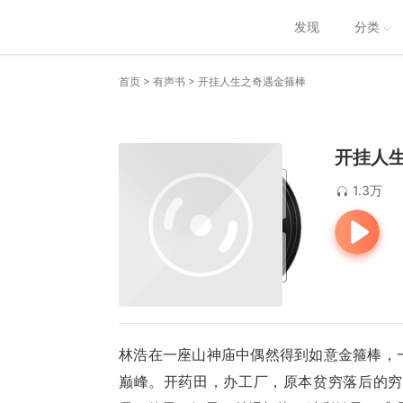
发现
分类
>
>
首页
有声书
开挂人生之奇遇金箍棒
开挂人
1.3万
林浩在一座山神庙中偶然得到
如意金箍棒，
巅峰。开药田，办工厂，原本贫穷落后的穷