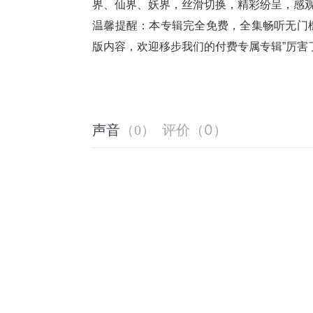
界、仙界、妖界，丝滑切换，精彩纷呈，感
温馨提醒：本专辑完全免费，全集畅听无门
版内容，欢迎移步我们的付费专属专辑”厉害
评价
（
0
）
声音
（
0
）