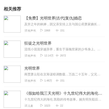
相关推荐
【免费】光明世界|古代|复仇|婚恋
及笄之年的林婵，因父亲安排上京与国公府萧家嫡长子萧旻完婚。进京后在萧府遭遇冷待。与此同时，萧云彰在年除日前往清平县县衙，从案犯沈牧处听闻白塔寺灯油案隐情，矛头指...
1968
151
有声书
狂徒之光明世界
流氓小混混穿越异界，重生于落魄世家的少爷身上。修仙？泡妞？小爷我誓做纨绔！
12.14万
2672
有声书
光明世界
商贾萧云彰在京筹谋暗调数载，万昌二十五年，父兄死亡之谜，终于有了眉目。同年，前詹事嫡女林婵，带着一车嫁妆，入了京。
1.48万
151
有声书
《假如给我三天光明》十九世纪伟大的海伦.凯勒的故事
十九世纪伟大的海伦.凯勒的传奇故事。她失明失聪后与命运顽强抗争，顽强拼搏的精神激励全世界所有的人。
1023
22
儿童