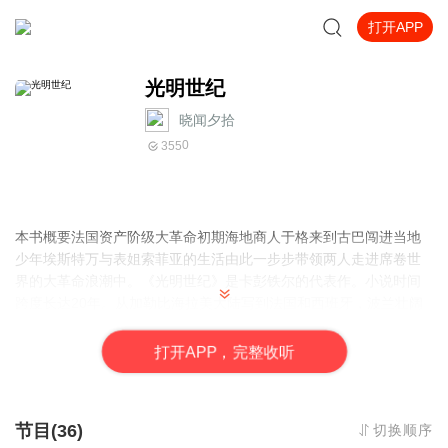
打开APP
光明世纪
晓闻夕拾
0
355
本书概要法国资产阶级大革命初期海地商人于格来到古巴闯进当地
少年埃斯特万与表姐索菲亚的生活由此一步步带领两人走进席卷世
界的大革命浪潮中。《光明世纪》是卡彭铁尔的代表作。小说时间
跨度长达20年。从加勒比海拉美大陆写到法国和西班牙，波兰壮阔
气势恢弘，再现法国大革命前后欧洲和拉丁美洲的政治风云小人物
在大革命中的沉浮。
打
开
A
P
P，完整收听
节目(36)
切换顺序