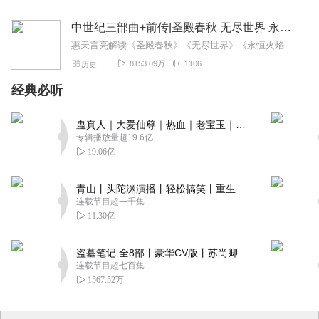
中世纪三部曲+前传|圣殿春秋 无尽世界 永恒火焰 暗夜与黎明|惠天言亮解读版
惠天言亮解读《圣殿春秋》《无尽世界》《永恒火焰》《暗夜与黎明》》
8153.09万
1106
历史
经典必听
蛊真人｜大爱仙尊｜热血｜老宝玉｜多人VIP免费有声剧
专辑播放量超19.6亿
19.06亿
青山丨头陀渊演播丨轻松搞笑丨重生穿越丨古代权谋丨VIP免费 | 多人有声剧
连载节目超一千集
11.30亿
盗墓笔记 全8部丨豪华CV版丨苏尚卿&边江 领衔 多人有声剧丨冠声文化丨南派三叔
连载节目超七百集
1567.52万