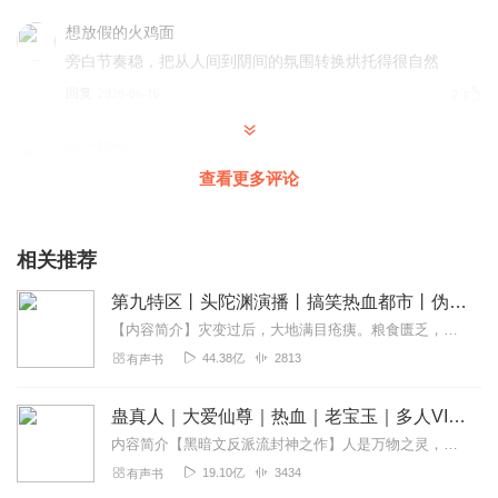
想放假的火鸡面
旁白节奏稳，把从人间到阴间的氛围转换烘托得很自然
回复
2026-06-16
2
仙之铭兮
配角刻画用心，每个人物都立得住
查看更多评论
回复
2026-06-16
1
相关推荐
金叶瑧瑧
阎罗到底是不是最终BOSS？目前故事很精彩，格局也打开
第九特区丨头陀渊演播丨搞笑热血都市丨伪戒丨VIP免费多人有声剧
了，期待后续情节，期待大结局到底是怎样的。
【内容简介】灾变过后，大地满目疮痍。粮食匮乏，资源紧俏，局势混乱……一位从待规划区杀出来的青年，背对着漫天黄沙，孤身来到九区谋生，却不曾想偶然结识三五好友，一念...
回复
2026-06-16
1
44.38亿
2813
有声书
御浅浅
蛊真人｜大爱仙尊｜热血｜老宝玉｜多人VIP免费有声剧
“自由”作为凌天的道心核心，比“变强”“守护”更高级，立意升
内容简介【黑暗文反派流封神之作】人是万物之灵，蛊是天地真精。一个穿越者不断重生的故事。一个养蛊、炼蛊、用蛊的奇特世界。配音组（男角色）老宝玉旁白...
华
19.10亿
3434
有声书
回复
2026-06-16
1