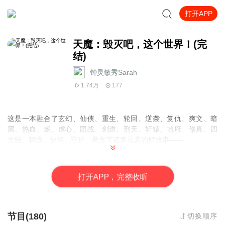
打开APP
天魔：毁灭吧，这个世界！(完
结)
钟灵敏秀Sarah
1.74万
177
这是一本融合了玄幻、仙侠、重生、轮回、逆袭、复仇、爽文、暗
黑、热血、燃、虐心、团战、剑道、刑天、轩辕、地府、修真、四
大陆、秘境、伙伴、守护、悬念等诸多元素的好故事——
他被最爱的人害死。
他从地狱爬回来。
打
开
A
P
P，完整收听
他要让所有人付出代价。
可复仇之后呢？
他发现自己只是一枚棋子。
节目(180)
切换顺序
而他决定——掀翻整张棋盘。