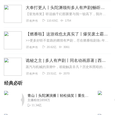
大奉打更人丨头陀渊领衔多人有声剧|畅听全集|王鹤棣、田曦薇主演影视剧原著|卖报小郎君
天竺南星
【冒泡有奖】听说杨千幻那厮要与我一较高下，我许七安要开始装叉了！快进入声音播放页戳下方输入框，冒个泡偷偷告诉我，我要用哪些诗词才能胜过他？说得好的，有赏！202...
天邪放弃吞噬凌天，说明聪明人懂得敬畏未知的力量
110.63亿
1754
有声书
回复
2026-06-16
1
【燃番啦】这游戏也太真实了丨爆笑废土霸榜神作丨紫襟剧社制作
云起听声
>>更多好听不套路的燃情有声剧，尽在燃番啦剧场↓年度重磅推荐本专辑为VIP免费专辑每天上午10点5集更新，订阅可以听到最新内容哦！每周抽一个专辑五星优质评论送...
轩辕剑灵登场，上古神兵只剩残魂，沧桑感塑造得太好了
20.62亿
3061
有声书
回复
2026-06-16
1
诡秘之主 | 多人有声剧丨同名动画原著 | 西幻克苏鲁 | 乌贼作品
绿茶快点死
蒸汽与机械的浪潮中，谁能触及非凡？历史和黑暗的迷雾里，又是谁在耳语？我从诡秘中醒来，睁眼看见这个世界：枪械，大炮，巨舰，飞空艇，差分机；魔药，占卜，诅咒，倒吊人...
忘川河十年那段读得太好了，那种绝望中带着执念的感觉听
23.51亿
2070
有声书
得想哭
经典必听
回复
2026-06-16
1
听友583703057
青山丨头陀渊演播丨轻松搞笑丨重生穿越丨古代权谋丨VIP免费 | 多人有声剧
主播粉丝1659万
鬼魂们看到三生石裂缝时的惊呼声，群体反应录制得很真实
11.34亿
👍