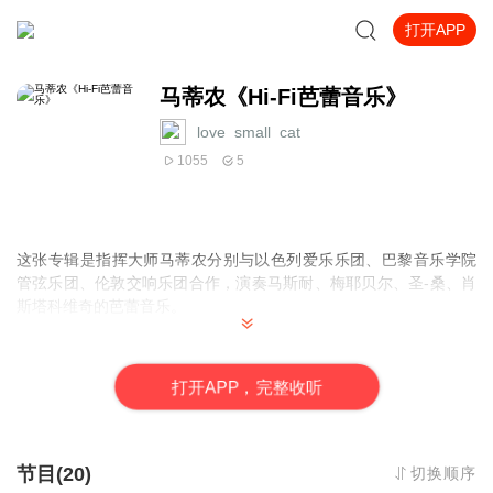
打开APP
马蒂农《Hi-Fi芭蕾音乐》
love_small_cat
1055
5
这张专辑是指挥大师马蒂农分别与以色列爱乐乐团、巴黎音乐学院
管弦乐团、伦敦交响乐团合作，演奏马斯耐、梅耶贝尔、圣-桑、肖
斯塔科维奇的芭蕾音乐。
马斯耐的芭蕾组曲《熙德》毫无疑问是专辑中最为杰出的，虽然后
来弗雷莫和马里纳录制的版本也很好，但缺少马蒂农这样的电闪雷
打
开
A
P
P，完整收听
鸣般的跃动感，以色列爱乐乐团与弗雷莫的伯明翰市政厅管弦乐团
和马里纳的伦敦交响乐团相比都不占优势，但是马蒂农施加在乐团
身上的强大压力，在第一个和弦上就表现得很明白。曲子和曲子之
间有着紧密的联系，一曲终了的时候，听众会很自然地期待下一次
节目(20)
切换顺序
乐队如夜空中焰火般辉煌的绽放。马蒂农还善于将这种压力和让乐