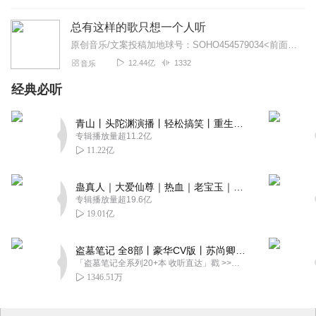
总有这样的歌只想一个人听
原创音乐/文案投稿加地球号：SOHO454579034<前面英文是大写>带上你的音乐和故事与我们相遇..每一位小伙伴的经历都是我们创作的源头..
12.44亿
1332
音乐
经典必听
青山丨头陀渊演播丨轻松搞笑丨重生穿越丨古代权谋丨VIP免费 | 多人有声剧
专辑播放量超11.2亿
11.22亿
蛊真人｜大爱仙尊｜热血｜老宝玉｜多人VIP免费有声剧
专辑播放量超19.6亿
19.01亿
盗墓笔记 全8部丨豪华CV版丨苏尚卿&边江 领衔 多人有声剧丨冠声文化丨南派三叔
「盗墓笔记全系列20+本 收听直达」戳 >>改编自南派三叔同名作品，腾讯音乐娱乐集团出品，冠声文化制作，...
1346.51万