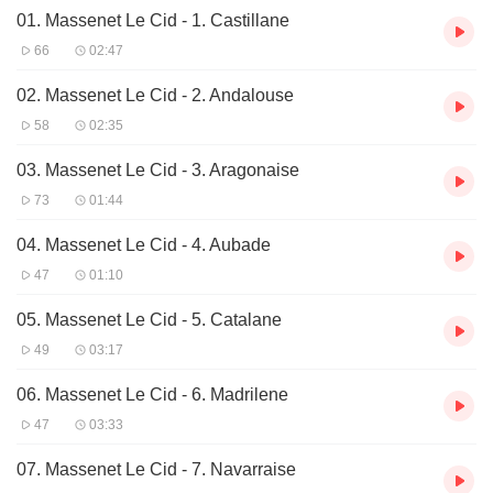
01. Massenet Le Cid - 1. Castillane
队成员自由发挥结合起来，他让以色列乐团得到只有法国乐团才有
的那种滋润而飘逸的管乐部，可见他决不是等闲之辈。
66
02:47
马斯耐《熙德》是根据法国大剧作家高乃依的著名悲剧而作的四幕
02. Massenet Le Cid - 2. Andalouse
歌剧，表现西班牙民族英雄罗德里戈率众抗击摩尔人的历史传说, 而
58
02:35
主要剧情则是爱情与复仇义务的古老冲突．整出歌剧如今不常上演
了，但剧中的芭蕾音乐，尤其是第二幕的布尔戈斯广场上的六段舞
03. Massenet Le Cid - 3. Aragonaise
曲，相当动听，令人难忘，因此作者又加上一首晨曲，编成这套一
73
01:44
共是七段的音乐会组曲：1、卡斯蒂里亚舞曲 2、安达卢西亚舞曲
3、阿拉贡舞曲 4、晨曲 5、卡塔兰舞曲 6、马德里舞曲 7、那瓦拉
04. Massenet Le Cid - 4. Aubade
舞曲。
47
01:10
马斯耐的音乐通常都艳丽、柔美，被乐评家认为是很女性化的，但
05. Massenet Le Cid - 5. Catalane
在《熙德》的芭蕾音乐中，却也有的是阳刚和火辣。
49
03:17
06. Massenet Le Cid - 6. Madrilene
47
03:33
07. Massenet Le Cid - 7. Navarraise