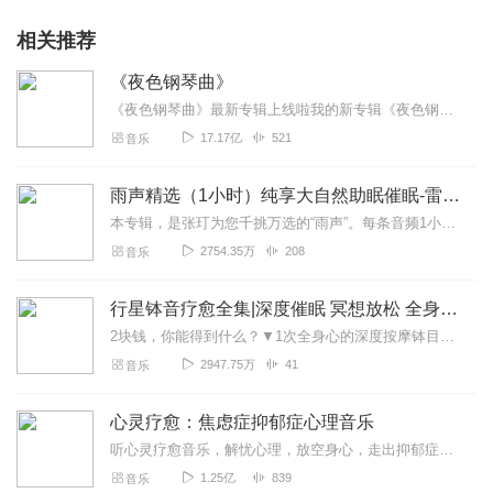
相关推荐
《夜色钢琴曲》
《夜色钢琴曲》最新专辑上线啦我的新专辑《夜色钢琴曲最新专辑》（点击跳转）已经上线，新专辑是《夜色钢琴曲》的升级版，我精选了诸多经典原创作品与大家分享，愿未来...
17.17亿
521
音乐
雨声精选（1小时）纯享大自然助眠催眠-雷雨声，下雨
本专辑，是张玎为您千挑万选的“雨声”。每条音频1小时，中间没有打扰。有轻柔细雨、淅淅沥沥；雨滴入水，滴答作响；隐隐雷声，隆隆为伴；流水潺潺，映入耳畔。这里没有音...
2754.35万
208
音乐
行星钵音疗愈全集|深度催眠 冥想放松 全身心深度按摩
2块钱，你能得到什么？▼1次全身心的深度按摩钵目前已广泛地被应用于美容Spa和按摩养生馆的疗程中，许多疗愈师使用铜钵在身体上，发现5分钟铜钵按摩的深度放松，效...
2947.75万
41
音乐
心灵疗愈：焦虑症抑郁症心理音乐
听心灵疗愈音乐，解忧心理，放空身心，走出抑郁症、焦虑症、恐惧症等情绪困扰。疗愈音乐=心灵养生最有效的聆听建议：步骤一、选择安静的环境，闭目静卧或坐。步骤二、根据...
1.25亿
839
音乐