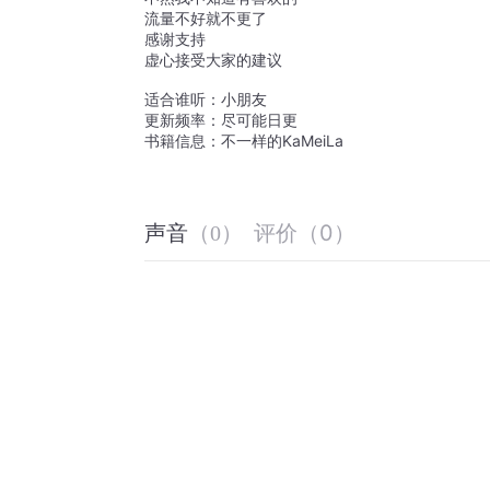
流量不好就不更了 
感谢支持
虚心接受大家的建议
适合谁听：小朋友
更新频率：尽可能日更
书籍信息：不一样的KaMeiLa
评价
（
0
）
声音
（
0
）