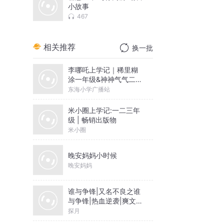
小故事
467
相关推荐
换一批
李哪吒上学记｜稀里糊
涂一年级&神神气气二年
级
东海小学广播站
米小圈上学记:一二三年
级 | 畅销出版物
米小圈
晚安妈妈小时候
晚安妈妈
谁与争锋|又名不良之谁
与争锋|热血逆袭|爽文爆
笑|会员免费
探月