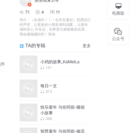
快乐周末319
71
4
11
电脑版
简介：
（未成年！！！合作先看好）想用自己
的声音，让更多的小朋友感到温暖 ，让家长
感到安心 非专业，但希望大家能够喜欢我，
我会越做越好的！加油
公众号
TA的专辑
更多
小鸡的故事_KaMeiLa
倒序
141
每日一文
673
快乐童年 与你同前-睡前
小故事
568
智慧童年 与你同前-喻言