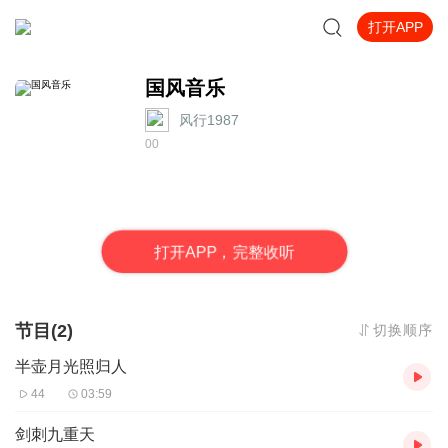
打开APP
国风音乐
风行1987
0
0
打
开
A
P
P，完整收听
节目(2)
切换顺序
半壶月光照归人
44
03:59
剑刺九重天