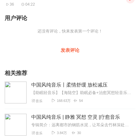
36
04:22
用户评论
还没有评论，快来发表第一个评论！
发表评论
相关推荐
中国风纯音乐丨柔情舒缓 放松减压
【助眠轻音乐】【海陆空】助眠必备+治愈冥想轻音乐【大自然白噪音】静心助眠+减压催眠【听自然的音乐助你入眠】助眠古风音乐《中国风纯音乐》以安静，柔美，古香古色的意...
168.63万
54
音乐
中国风纯音乐 | 静雅 冥想 空灵 |疗愈音乐
专辑简介：远离都市的钢筋水泥，让耳朵去竹林深处深呼吸。本专辑精选多首疗愈系中国风纯音乐，以舒缓的节奏与空灵的音色，为您搭建一个冥想、阅读或助眠的精神庇护所。清脆...
3.84万
30
音乐