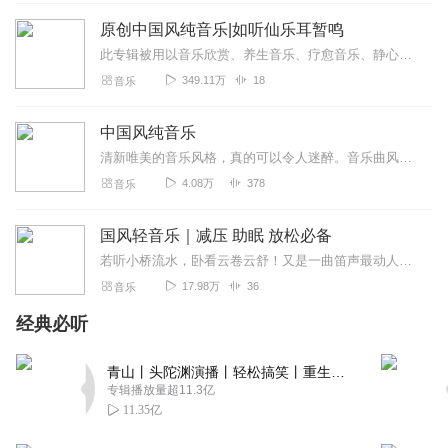
原创中国风纯音乐|如听仙乐耳暂鸣
此专辑被用以音乐欣赏、养生音乐、疗愈音乐、静心音乐、书房音乐。中国音乐追求“清、静、淡、远”的意境，旋律优美的音乐能修身养性、让身...
349.11万
18
音乐
中国风纯音乐
清新唯美的音乐风格，真的可以令人迷醉。音乐曲风感性多情，动人契心；惬意悠闲，扣人心弦……所有收录的乐曲为最受欢迎的中国风纯音乐，其中既有民间乐器自然古朴的原音与...
4.08万
378
音乐
国风轻音乐｜减压 助眠 放松必备
若听小桥流水，卧看云卷云舒！又是一曲笛声最动人，别是那晚萧语绕我心！古琴一抚听万籁之声！感自然之力！奏响国乐之筝！在声音的峡谷里，灵感汲取！为你写一首动人的歌曲...
17.98万
36
音乐
经典必听
青山丨头陀渊演播丨轻松搞笑丨重生穿越丨古代权谋丨VIP免费 | 多人有声剧
专辑播放量超11.3亿
11.35亿