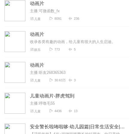
动画片
主播:可微函数_fx
8091
236
儿童
动画片
收录各类有趣的动画，给儿童有很大的人生启迪。
773
5
娱乐
动画片
主播:听友268365363
30.63万
3
儿童
儿童动画片-胖虎驾到
主播:呼噜毛55
4436
13
儿童
安全警长啦咘啦哆·幼儿园篇|日常生活安全|宝宝巴士