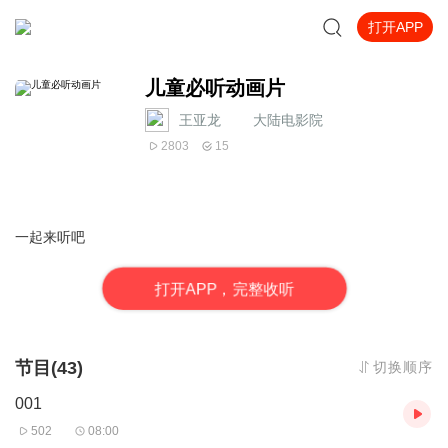
打开APP
儿童必听动画片
王亚龙____大陆电影院
2803
15
一起来听吧
打
开
A
P
P，完整收听
节目(43)
切换顺序
001
502
08:00