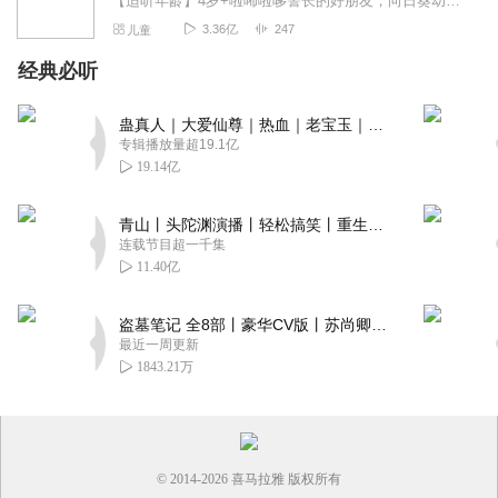
【适听年龄】4岁+啦咘啦哆警长的好朋友，向日葵幼儿园的橘猫老师突然失踪。为了找到橘猫老师，啦咘啦哆警长与杜兵警官来到了向日葵幼儿园找寻事件真相。没想到歹徒也已混...
3.36亿
247
儿童
经典必听
蛊真人｜大爱仙尊｜热血｜老宝玉｜多人VIP免费有声剧
专辑播放量超19.1亿
19.14亿
青山丨头陀渊演播丨轻松搞笑丨重生穿越丨古代权谋丨VIP免费 | 多人有声剧
连载节目超一千集
11.40亿
盗墓笔记 全8部丨豪华CV版丨苏尚卿&边江 领衔 多人有声剧丨冠声文化丨南派三叔
最近一周更新
1843.21万
© 2014-
2026
喜马拉雅 版权所有