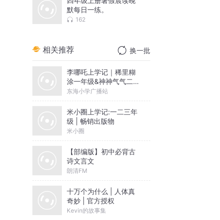
四年级上册暑假晨读晚
默每日一练。
162
相关推荐
换一批
李哪吒上学记｜稀里糊
涂一年级&神神气气二年
级
东海小学广播站
米小圈上学记:一二三年
级 | 畅销出版物
米小圈
【部编版】初中必背古
诗文言文
朗清FM
十万个为什么 | 人体真
奇妙 | 官方授权
Kevin的故事集