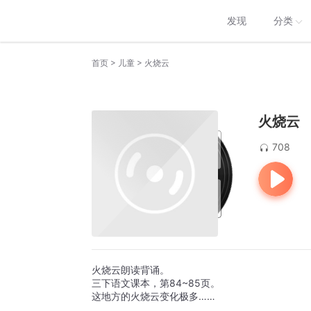
发现
分类
>
>
首页
儿童
火烧云
火烧云
708
火烧云朗读背诵。
三下语文课本，第84~85页。
这地方的火烧云变化极多……