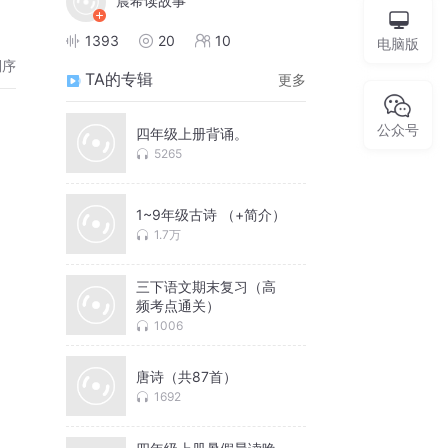
晨希读故事
1393
20
10
电脑版
倒序
TA的专辑
更多
公众号
四年级上册背诵。
5265
1~9年级古诗 （+简介）
1.7万
三下语文期末复习（高
频考点通关）
1006
唐诗（共87首）
1692