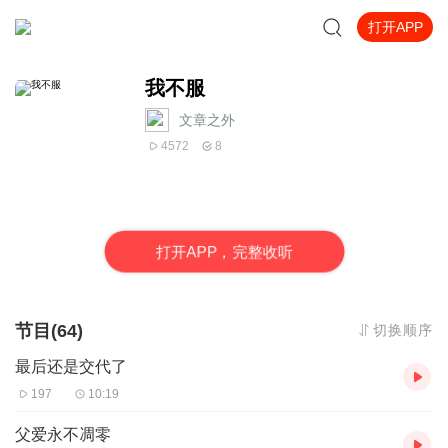
打开APP
我不服
文章之外
4572
8
打
开
A
P
P，完整收听
节目(64)
切换顺序
最后还是交代了
197
10:19
父爱永不凋零