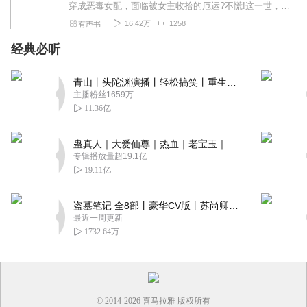
穿成恶毒女配，面临被女主收拾的厄运?不慌!这一世，我才是大女主，开启逆天改命之旅!
16.42万
1258
有声书
经典必听
青山丨头陀渊演播丨轻松搞笑丨重生穿越丨古代权谋丨VIP免费 | 多人有声剧
主播粉丝1659万
11.36亿
蛊真人｜大爱仙尊｜热血｜老宝玉｜多人VIP免费有声剧
专辑播放量超19.1亿
19.11亿
盗墓笔记 全8部丨豪华CV版丨苏尚卿&边江 领衔 多人有声剧丨冠声文化丨南派三叔
最近一周更新
1732.64万
© 2014-
2026
喜马拉雅 版权所有