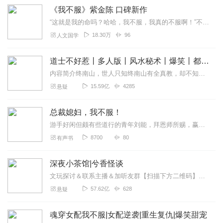
《我不服》紫金陈 口碑新作
“这就是我的命吗？哈哈，我不服，我真的不服啊！”不夸张地说，看紫金陈总会带来同一个后遗症——比看恐怖片还刺激，比追烧脑剧还上头~��关于《我不服》千万粉丝超级...
18.30万
96
人文国学
道士不好惹丨多人版丨风水秘术丨爆笑丨都市丨悬疑丨骨头演播
内容简介终南山，世人只知终南山有全真教，却不知终南山下有一座破败的道观。世人只知茅山善捉鬼，天师精辟邪，杨公会风水，却不知古井观人最懂天道。那一天，古井观的人...
15.59亿
4285
悬疑
总裁媳妇，我不服！
游手好闲但颇有些道行的青年刘能，拜恩师所赐，赢取了貌美如花财富充盈的富二代陈飞燕，一心想过上花好月圆，琴瑟和鸣的日子。然而从入洞房的那一刻开始，新娘就没给过他任...
8700
80
有声书
深夜小茶馆|兮香怪谈
文玩探讨＆联系主播＆加听友群【扫描下方二维码】获取深夜小茶馆一手资讯↓↓↓
57.62亿
628
悬疑
魂穿女配我不服|女配逆袭|重生复仇|爆笑甜宠