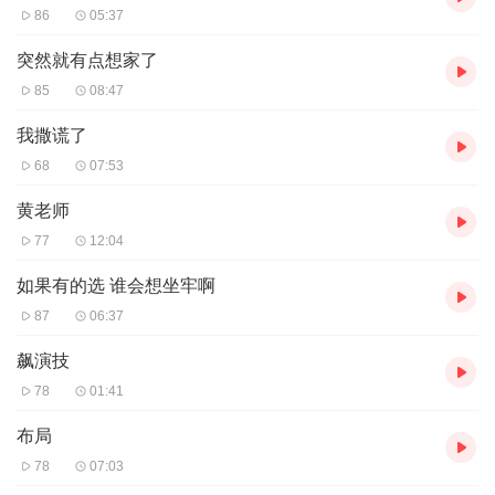
86
05:37
突然就有点想家了
85
08:47
我撒谎了
68
07:53
黄老师
77
12:04
如果有的选 谁会想坐牢啊
87
06:37
飙演技
78
01:41
布局
78
07:03