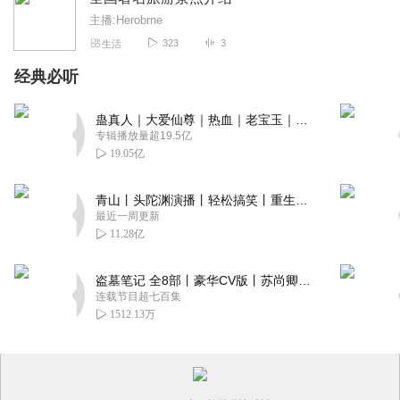
主播:Herobrne
323
3
生活
经典必听
蛊真人｜大爱仙尊｜热血｜老宝玉｜多人VIP免费有声剧
专辑播放量超19.5亿
19.05亿
青山丨头陀渊演播丨轻松搞笑丨重生穿越丨古代权谋丨VIP免费 | 多人有声剧
最近一周更新
11.28亿
盗墓笔记 全8部丨豪华CV版丨苏尚卿&边江 领衔 多人有声剧丨冠声文化丨南派三叔
连载节目超七百集
1512.13万