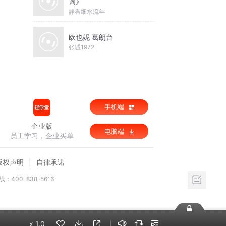
词》
静看细水流年
欧也妮 葛朗台
张诚1972
手机端
企业版
电脑端
员工学习，企业买单
版权声明
自律承诺
：400-838-5616
x
1.0