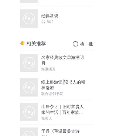
经典常谈
802
相关推荐
换一批
名家经典散文◎海潮明
月
海潮明月
纸上卧游记|读书人的精
神漫游
联合读创书院
山居杂忆｜旧时富贵人
家的生活 | 百年家族记
忆
简夫人
于丹《重温最美古诗