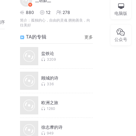
__语默__
880
12
278
电脑版
简介：
孤独的心，自由的灵魂 拥抱善良，向
倒序
往美好
TA的专辑
更多
公众号
盐铁论
3209
顾城的诗
336
欧洲之旅
1260
徐志摩的诗
949