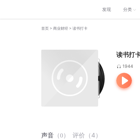
发现
分类
>
>
首页
商业财经
读书打卡
读书打
1944
评价
（
4
）
声音
（
0
）