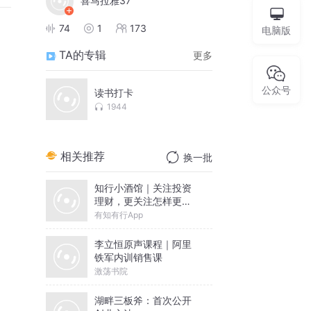
喜马拉雅37
74
1
173
电脑版
TA的专辑
更多
公众号
读书打卡
1944
相关推荐
换一批
知行小酒馆｜关注投资
理财，更关注怎样更好
地生活
有知有行App
李立恒原声课程｜阿里
铁军内训销售课
激荡书院
湖畔三板斧：首次公开