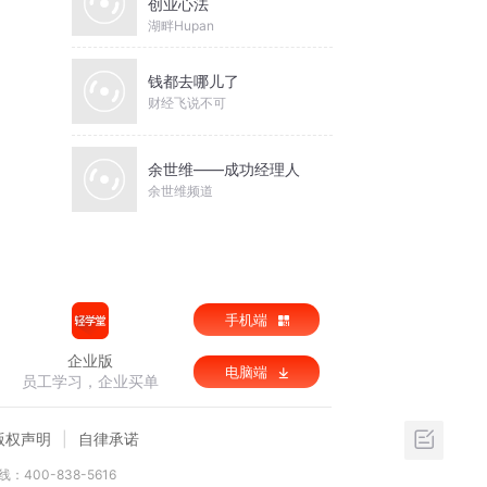
创业心法
湖畔Hupan
钱都去哪儿了
财经飞说不可
余世维——成功经理人
余世维频道
手机端
企业版
电脑端
员工学习，企业买单
版权声明
自律承诺
：400-838-5616