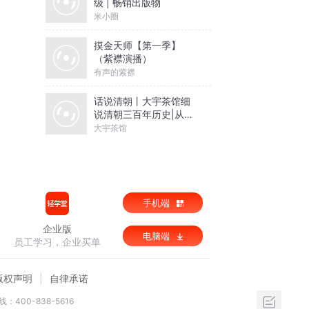
级 | 畅销出版物
米小圈
摸金天师【第一季】
（紫襟演播）
有声的紫襟
话说清朝丨大宇茶馆细
说清朝三百年历史|从努
尔哈赤到末代皇帝溥仪|
大宇茶馆
康熙雍正乾隆
手机端
企业版
电脑端
员工学习，企业买单
版权声明
自律承诺
：400-838-5616