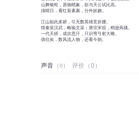
山舞银蛇，原驰蜡象，欲与天公试比高。
须晴日，看红装素裹，分外妖娆。
江山如此多娇，引无数英雄竞折腰。
惜秦皇汉武，略输文采；唐宗宋祖，稍逊风骚。
一代天骄，成吉思汗，只识弯弓射大雕。
俱往矣，数风流人物，还看今朝。
评价
（
0
）
声音
（
0
）