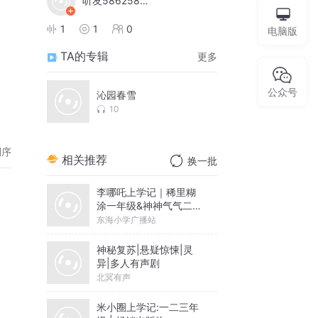
听友586258562
1
1
0
电脑版
TA的专辑
更多
公众号
沁园春雪
10
倒序
相关推荐
换一批
李哪吒上学记｜稀里糊
涂一年级&神神气气二年
级
东海小学广播站
神秘复苏|悬疑惊悚|灵
异|多人有声剧
北冥有声
米小圈上学记:一二三年