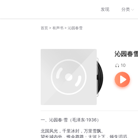
发现
分类
>
>
首页
有声书
沁园春雪
沁园春
10
一、沁园春·雪（毛泽东·1936） 
北国风光，千里冰封，万里雪飘。
望长城内外，惟余莽莽；大河上下，顿失滔滔。