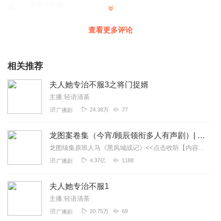
芝麻牛奶糖
柯以的神颜绝了（从短剧过来的），主播老师的声音也好好
听～
查看更多评论
回复
2026-08-01
2
相关推荐
楚卿怡_
可以出 选个纨绔当爹，养成皇帝就好了 1和2
夫人她专治不服3之将门捉婿
回复
2026-06-07
2
主播:轻语清茶
24.38万
77
广播剧
格格与宝石
主播人太好了！常喜欢主播
龙图案卷集（今宵/顾辰领衔多人有声剧）| 探案
回复
2026-06-08
0
龙图续集原班人马《黑风城战记》<<点击收听【内容简介】《龙图案卷集》是由耳雅根据古典名著《三侠五义》（又叫七五）改编所写的网络小说，主要讲述的是鼠（白玉堂）...
4.37亿
1188
广播剧
听友373951296
不是全集看了半就没有了
夫人她专治不服1
回复
2026-06-06
0
主播:轻语清茶
20.75万
69
广播剧