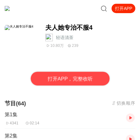
打开APP
夫人她专治不服4
轻语清茶
10.80万
239
打
开
A
P
P，完整收听
节目(64)
切换顺序
第1集
4341
02:14
第2集