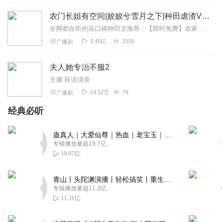
农门长姐有空间|姣姣兮雪月之下|种田虐渣VIP免费
全网都在听的高口碑种田文推荐：【限时免费】农家小福女|姣姣兮郁雨竹|全网最快寒门大俗人|姣姣兮杜骁|萌宝女强古言爽文魏晋干饭人未删减全网最快|农家小福...
3.45亿
2159
广播剧
夫人她专治不服2
主播:轻语清茶
14.52万
79
广播剧
经典必听
蛊真人｜大爱仙尊｜热血｜老宝玉｜多人VIP免费有声剧
专辑播放量超19.7亿
19.07亿
青山丨头陀渊演播丨轻松搞笑丨重生穿越丨古代权谋丨VIP免费 | 多人有声剧
专辑播放量超11.3亿
11.31亿