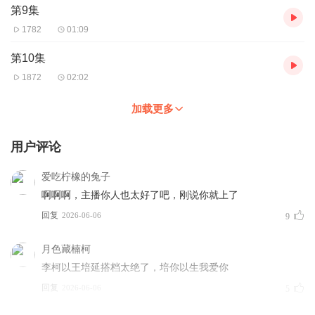
第9集
1782
01:09
第10集
1872
02:02
加载更多
用户评论
爱吃柠橡的兔子
啊啊啊，主播你人也太好了吧，刚说你就上了
回复
2026-06-06
9
月色藏楠柯
李柯以王培延搭档太绝了，培你以生我爱你
回复
2026-06-06
5