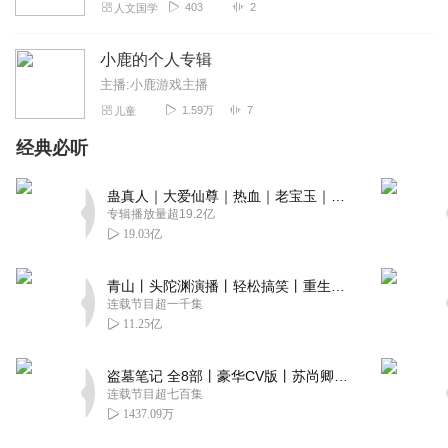
403
2
人文国学
小鹿的个人专辑
主播:小鹿游戏主播
1.59万
7
儿童
经典必听
蛊真人｜大爱仙尊｜热血｜老宝玉｜多人VIP免费有声剧
专辑播放量超19.2亿
19.03亿
青山丨头陀渊演播丨轻松搞笑丨重生穿越丨古代权谋丨VIP免费 | 多人有声剧
连载节目超一千集
11.25亿
盗墓笔记 全8部丨豪华CV版丨苏尚卿&边江 领衔 多人有声剧丨冠声文化丨南派三叔
连载节目超七百集
1437.09万