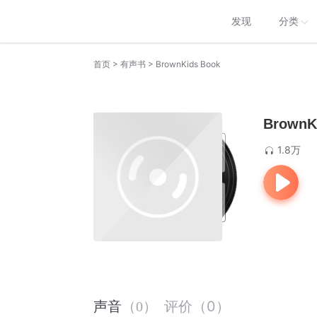
发现
分类
>
>
首页
有声书
BrownKids Book
BrownK
1.8万
评价
（
0
）
声音
（
0
）