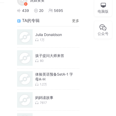
虎妞安安
439
20
5695
电脑版
TA的专辑
更多
公众号
Julia Donaldson
1万
孩子提问大师来答
80
体验英语预备SetA-1 字
母A-H
1.2万
妈妈读故事
7617