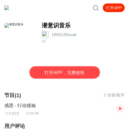
打开APP
潜意识音乐
1800145buak
0
0
打
开
A
P
P，完整收听
节目(1)
切换顺序
感恩 - 行动领袖
5.63万
56:39
用户评论