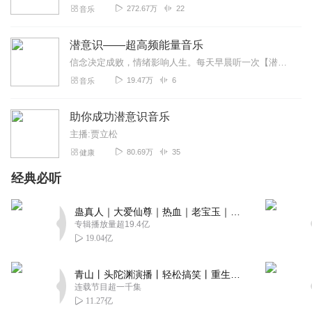
272.67万
22
音乐
潜意识——超高频能量音乐
信念决定成败，情绪影响人生。每天早晨听一次【潜意识——超高频能量音乐】增强正能量，做一个积极阳光的人，成长的路上，我们一起加油！亲爱的各位家人们，我是王云龙老师...
19.47万
6
音乐
助你成功潜意识音乐
主播:贾立松
80.69万
35
健康
经典必听
蛊真人｜大爱仙尊｜热血｜老宝玉｜多人VIP免费有声剧
专辑播放量超19.4亿
19.04亿
青山丨头陀渊演播丨轻松搞笑丨重生穿越丨古代权谋丨VIP免费 | 多人有声剧
连载节目超一千集
11.27亿