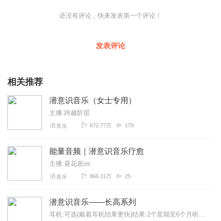
还没有评论，快来发表第一个评论！
发表评论
相关推荐
潜意识音乐（女士专用）
主播:跨越阶层
672.77万
179
音乐
能量音频｜潜意识音乐疗愈
主播:葵花崽os
866.31万
25
音乐
潜意识音乐——长高系列
耳机:可选(戴着耳机结果更快)结果:2个星期至6个月听时间:每天至少2次/20分钟更快的结果:听潜意识加速器+用吸引力法则...