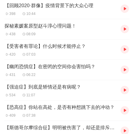
【回顾2020·群像】疫情背景下的大众心理
398
10:44
探秘素媛案原型赵斗淳心理问题！
438
08:09
【受害者有罪论】什么时候才能停止？
420
07:03
【幽闭恐惧症】在密闭的空间你会害怕吗？
431
06:22
【强迫症】到底是矫情还是有病呢？
534
11:07
【恐高症】你站在高处，是否有种想跳下去的冲动？
409
07:38
【斯德哥尔摩综合征】明明被伤害了，却还是排斥不起来