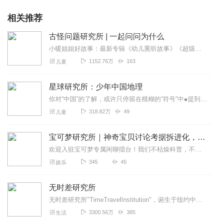
相关推荐
古怪问题研究所 | 一起问问为什么
小暖姐姐好故事：最新专辑《幼儿熏听故事》《超级特暴龙历险记》《精灵信使小麻花》《恐龙魔法镇|魔法少年的霸王龙》《小鹅榛榛历险记》《恐龙王国大冒险》《恐龙宝贝》《...
1152.76万
163
儿童
星球研究所：少年中国地理
你对“中国”的了解，或许只停留在模糊的“符号”中●提到甘肃，就是牛肉面●提到西安，就是兵马俑●提到成都，就是大熊猫你对许多耳熟能详的地名，或许只停留在只言片语的...
318.82万
49
儿童
宝可梦研究所｜神奇宝贝讨论考据拆进化，脑洞辩战力
欢迎入驻宝可梦专属闲聊擂台！我们不枯燥科普，不空谈对战！每期聚焦一只/一组宝可梦，拆解进化伏笔、深挖原型彩蛋、盘点冷门设定，再用脑洞大开畅想宝可梦世界观，用硬核...
345
45
娱乐
无时差研究所
无时差研究所"TimeTravelInstitution"，诞生于纽约中城的一间会议室，现在辗转落地到了北京，是一档连续更新超过四年的播客节目。节目以访谈的...
3300.56万
385
生活