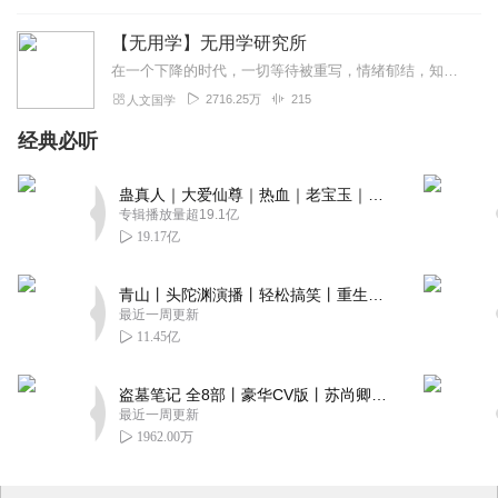
【无用学】无用学研究所
在一个下降的时代，一切等待被重写，情绪郁结，知识的意义开始发生变化。剧烈的变化产生了中空，我们需要重新审视生活，寻找缝隙，说服自我。在当下太多的话需要被诉说，话...
2716.25万
215
人文国学
经典必听
蛊真人｜大爱仙尊｜热血｜老宝玉｜多人VIP免费有声剧
专辑播放量超19.1亿
19.17亿
青山丨头陀渊演播丨轻松搞笑丨重生穿越丨古代权谋丨VIP免费 | 多人有声剧
最近一周更新
11.45亿
盗墓笔记 全8部丨豪华CV版丨苏尚卿&边江 领衔 多人有声剧丨冠声文化丨南派三叔
最近一周更新
1962.00万