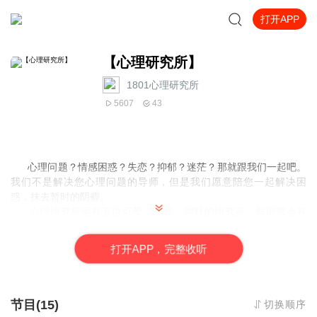
打开APP
【心理研究所】
1801心理研究所
5607
43
心理问题？情感困惑？失恋？抑郁？迷茫？那就跟我们一起吧。
我们不是解决您心理问题的导师，但是我们愿意陪您一起解决困
惑，抹去暂时的阴霾。
心理研究所里有五位可爱、乐观、幽默的研究员，每期都会有
2~3位研究员一起与大家了解有关心理学的小知识。如果有什么困惑
或者小故事想要分享，可以私信我们，我们会尽自己所能一起来面
打
开
A
P
P，完整收听
对。
【主播】 诺诺、小顾、碧碧、翅翅、麦麦
节目(15)
切换顺序