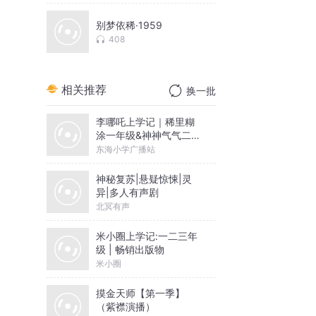
别梦依稀·1959
408
相关推荐
换一批
李哪吒上学记｜稀里糊
涂一年级&神神气气二年
级
东海小学广播站
神秘复苏|悬疑惊悚|灵
异|多人有声剧
北冥有声
米小圈上学记:一二三年
级 | 畅销出版物
米小圈
摸金天师【第一季】
（紫襟演播）