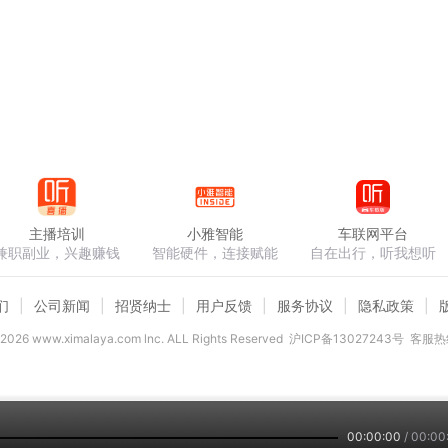
主播培训
小雅智能
车联网平台
兼职副业，兴趣赚钱
智能硬件，连接赋能
自在出行，听我想听
们
公司新闻
招贤纳士
用户反馈
服务协议
隐私政策
2026
www.ximalaya.com lnc. ALL Rights Reserved
沪ICP备13027243号
客服热线
00:00:00
/
00:00