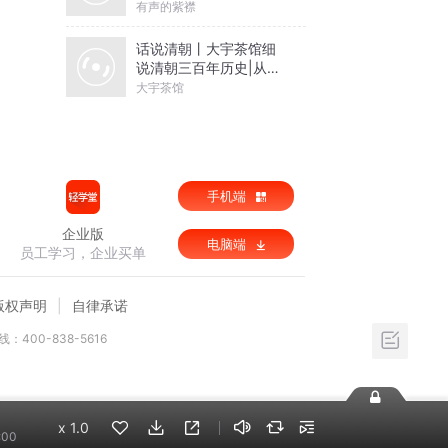
有声的紫襟
话说清朝丨大宇茶馆细
说清朝三百年历史|从努
尔哈赤到末代皇帝溥仪|
大宇茶馆
康熙雍正乾隆
手机端
企业版
电脑端
员工学习，企业买单
版权声明
自律承诺
：400-838-5616
x
1.0
:00