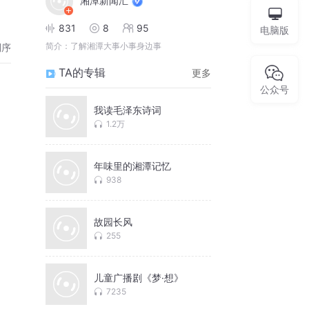
湘潭新闻汇
831
8
95
电脑版
简介：
了解湘潭大事小事身边事
倒序
TA的专辑
更多
公众号
我读毛泽东诗词
1.2万
年味里的湘潭记忆
938
故园长风
255
儿童广播剧《梦·想》
7235