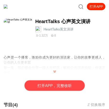
打开APP
HeartTalks 心声英文演讲
HeartTalks英文演讲
1.32万
8
心声是一个播客，激励你成为更好的演说家，让你的故事更感人，
让你的人生更丰富
每一集，我们都会分享一段人生经历；解析公共演讲技能；传递正
能量。
HeartTalksis a podcast to inspire you to become a better public
speaker, storyteller andhuman being. Each episode, we share
打
开
A
P
P，完整收听
one talk from the heart, break it down tolearn something about
public speaking and take away an idea on living a
moremeaningful life.
节目(4)
切换顺序