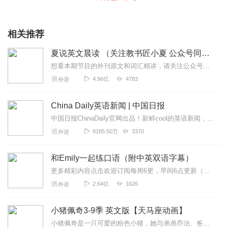
相关推荐
夏说英文晨读 （关注教书匠小夏 公众号同步更新）
想看本期节目的外刊原文和词汇精讲，请关注公众号【教书匠小夏】了解更多详情，可关注【友邻优课】公众号夏鹏老师，中国最大的微信端英语学习品牌“友邻优课”创始人，其首...
4.96亿
4783
外语
China Daily英语新闻 | 中国日报
中国日报ChinaDaily官网出品！新鲜cool的英语新闻，超级native的英文播报，附双语文稿。每周一到周五早7:00准时更新，关注+订阅+10字评论！...
9185.50万
3370
外语
和Emily一起练口语（附中英双语字幕）
更多精彩内容点击欢迎订阅每周6更，早间6点更新（记得起床收听哦~）节目亮点练习英语口语最要注意循序渐进，那些简单生活口语，往往最实用。1.每日精选高频率实用句...
2.64亿
1626
外语
小猪佩奇3-9季 英文版【天马座动画】
小猪佩奇是一只可爱的粉色小猪，她与弟弟乔治、爸爸、妈妈快乐地住在一起。小猪佩奇最喜欢做的事情是玩游戏，打扮的漂漂亮亮，度假，以及住在小泥坑里快乐的跳上跳下。除了...