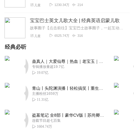
1230.34万
214
儿童
宝宝巴士英文儿歌大全 | 经典英语启蒙儿歌
故事圈子【点击前往】宝宝巴士故事圈子，一起互动一起玩！更多故事【点击收听】更多好玩有趣的故事，还能学知识噢~跟着奇奇妙妙一起用英文儿歌磨耳朵！我们把适合中国...
6525.74万
316
儿童
经典必听
蛊真人｜大爱仙尊｜热血｜老宝玉｜多人VIP免费有声剧
专辑播放量超19.7亿
19.07亿
青山丨头陀渊演播丨轻松搞笑丨重生穿越丨古代权谋丨VIP免费 | 多人有声剧
主播粉丝1659万
11.31亿
盗墓笔记 全8部丨豪华CV版丨苏尚卿&边江 领衔 多人有声剧丨冠声文化丨南派三叔
连载节目超七百集
1604.74万