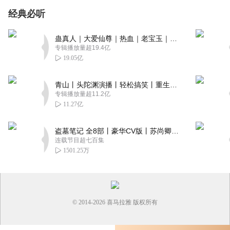
经典必听
蛊真人｜大爱仙尊｜热血｜老宝玉｜多人VIP免费有声剧
专辑播放量超19.4亿
19.05亿
青山丨头陀渊演播丨轻松搞笑丨重生穿越丨古代权谋丨VIP免费 | 多人有声剧
专辑播放量超11.2亿
11.27亿
盗墓笔记 全8部丨豪华CV版丨苏尚卿&边江 领衔 多人有声剧丨冠声文化丨南派三叔
连载节目超七百集
1501.25万
© 2014-
2026
喜马拉雅 版权所有