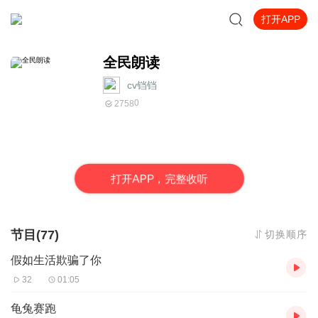
打开APP
全民朗读
cv铛铛
0
2758
打
开
A
P
P，完整收听
节目(77)
切换顺序
假如生活欺骗了你
32
01:05
龟兔赛跑