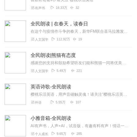
18.33万
32
有声书
全民朗读 | 在春天，读春日
在这个与疫情作斗争的春天，新华FM联合喜马拉雅发起《在春天，读春日》全民朗读活动，通过明星领读、全民参与的形式，朗读战“疫”家书、日记，以及春天...
112.92万
19
人文国学
全民朗读|熊猫有态度
感谢您的支持和鼓励希望听友们能和熊猫一同将优美的文字，变成有声的语言！人生五味，冷暖自知，让我们共同体会字里行间故事。本专辑基本都是用手机直接录制（如有时间，熊...
5.49万
221
人文国学
英语诗歌-全民朗读
樱桃乐活英语，用声音碰触灵魂！请关注“樱桃乐活英语”！微信交流：1463891512
5.55万
107
外语
小雅音箱-全民朗读
AI有声书，人声+AI，试音版，有趣有料有声！情话一定要说出来，让小雅音箱放给他听！请关注“樱桃乐活英语”！微信交流：1463891512
9.65万
285
个人成长