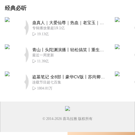
经典必听
蛊真人｜大爱仙尊｜热血｜老宝玉｜多人VIP免费有声剧
专辑播放量超19.1亿
19.13亿
青山丨头陀渊演播丨轻松搞笑丨重生穿越丨古代权谋丨VIP免费 | 多人有声剧
最近一周更新
11.39亿
盗墓笔记 全8部丨豪华CV版丨苏尚卿&边江 领衔 多人有声剧丨冠声文化丨南派三叔
连载节目超七百集
1804.81万
© 2014-
2026
喜马拉雅 版权所有