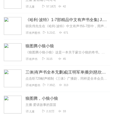
57.18万
42
儿童
《哈利·波特》1-7部精品中文有声书全集| J.K.罗琳原著，光合积木演播
胡良伟先生在《哈利·波特》中文有声书6-7部中，用声音带领着大家继续魔法之旅。为保证作品的一致性，给大家带来完整的魔法体验，我们与版权方PottermoreP...
5.21亿
671
有声图书
狼图腾小狼小狼
《狼图腾小狼小狼》这是一本关于蒙古小狼的奇书。全书由几十个世人难以猜度的神秘的“狼故事”一气呵成，精灵一般的草原小狼随时随处都能从书中呼啸而出。本书由作者历时三...
3115
45
有声书
三体|有声书全本无删减|王明军单播|刘慈欣原著
点击听729献声精制《三体》广播剧，同样是全本会员免费畅听，快来感受声音大戏的魅力！【购买须知】1、本作品部分集数为免费试听。2、版权归原作者所有，严禁翻录成任...
7.35亿
313
有声图书
狼图腾，小狼小狼
主播:爱讲故事的苗苗
2.22万
33
儿童