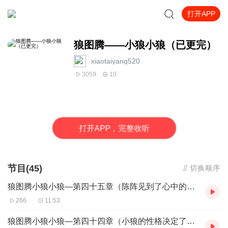
打开APP
狼图腾——小狼小狼（已更完）
xiaotaiyang520
3059
10
打
开
A
P
P，完整收听
节目(45)
切换顺序
狼图腾小狼小狼—第四十五章（陈阵见到了心中的狼图腾）
266
11:53
狼图腾小狼小狼—第四十四章（小狼的性格决定了，小狼的命运）