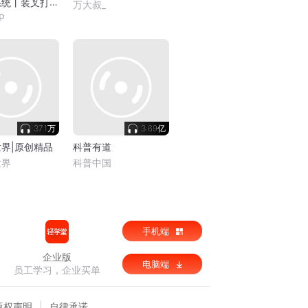
系统丨装叉打脸
万大叔_
有声剧
P
37.1万
3.69亿
界|原创精品
科普有道
世界
科普中国
手机端
企业版
电脑端
员工学习，企业买单
版权声明
自律承诺