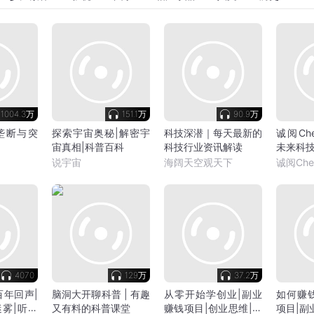
1004.3万
151.1万
90.9万
垄断与突
探索宇宙奥秘|解密宇
科技深潜｜每天最新的
诚阅Che
宙真相|科普百科
科技行业资讯解读
未来科
说宇宙
海阔天空观天下
诚阅Che
4070
129万
37.2万
百年回声|
脑洞大开聊科普 | 有趣
从零开始学创业|副业
如何赚
雾|听见
又有料的科普课堂
赚钱项目|创业思维|挣
项目|副