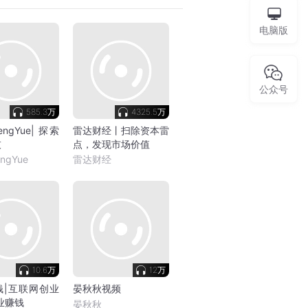
电脑版
公众号
585.3万
4325.5万
ngYue| 探索
雷达财经丨扫除资本雷
技
点，发现市场价值
ngYue
雷达财经
10.6万
12万
钱|互联网创业
晏秋秋视频
业赚钱
晏秋秋