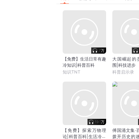
7万
【免费】生活日常有趣
大国崛起的
冷知识|科普百科
围|科技进步
知识TNT
科普启示录
19.1万
【免费】探索万物理
傅国涌文集·
论|科普百科|生活冷知
拨开历史的迷