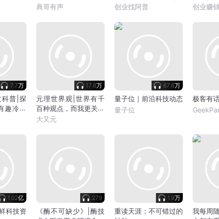
钱|抖音运营
典哥有声
创业找阿普
创业赚
7.7万
17.8万
67.6万
科普|探
元理世界观|世界有千
量子位｜前沿科技动态
极客有话
有趣冷知
百种观点，而我更关心
量子位
GeekPa
中国怎么看！
大又元
1.02亿
279
1.9万
最新鲜科技资
《酶不可缺少》|酶技
重读天涯：不可错过的
我每周