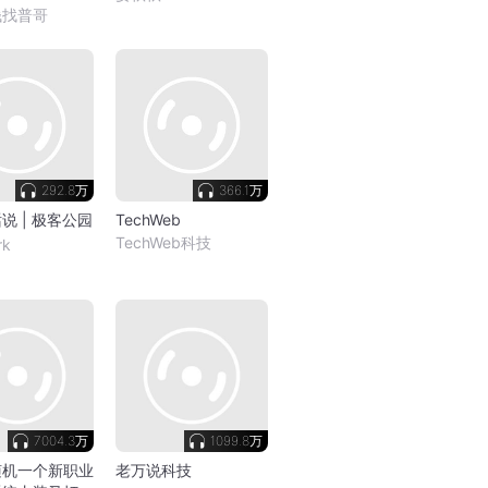
钱找普哥
292.8万
366.1万
说 | 极客公园
TechWeb
TechWeb科技
rk
7004.3万
1099.8万
随机一个新职业
老万说科技