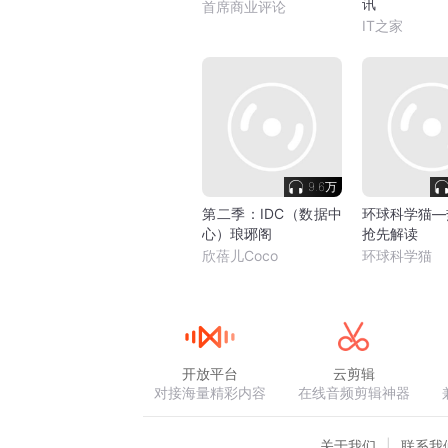
讯
首席商业评论
IT之家
9.6万
第二季：IDC（数据中
环球科学猫—
心）琅琊阁
抢先解读
欣蓓儿Coco
环球科学猫
开放平台
云剪辑
对接海量精彩内容
在线音频剪辑神器
关于我们
联系我