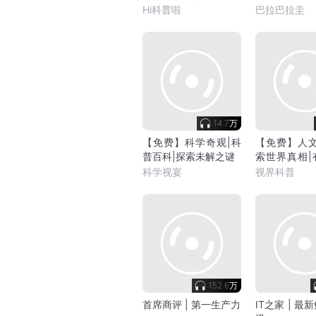
识
被掩盖的声音
Hi科普啦
巴拉巴拉圭
14.7万
【免费】科学奇观|科
【免费】人文
普百科|探索未解之谜
索世界真相|
识
科学视宴
视界科普
152.6万
首席商评 | 第一生产力
IT之家 | 