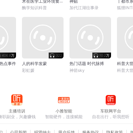
术在医学工业环境食品
神贴
丨都市
加工应用
丨多人
酶学知识科普
加代江湖往事录
狐狸INT
406.8万
322
10.2万
热点事件
人的科学发蒙
热门话题 时代脉搏
科普大世
彩虹媛
神箭sky
科普大
主播培训
小雅智能
车联网平台
兼职副业，兴趣赚钱
智能硬件，连接赋能
自在出行，听我想听
们
公司新闻
招贤纳士
用户反馈
服务协议
隐私政策