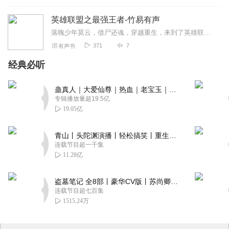
英雄联盟之最强王者-竹易有声
落魄少年莫云，借尸还魂，穿越重生，来到了英雄联盟的世界。此时，瓦洛兰大陆烽烟四起，群雄争霸。而来自虚空的恶魔对这片富饶的大陆也虎视眈眈。看一个平凡少年，怎样在...
371
7
有声书
经典必听
蛊真人｜大爱仙尊｜热血｜老宝玉｜多人VIP免费有声剧
专辑播放量超19.5亿
19.05亿
青山丨头陀渊演播丨轻松搞笑丨重生穿越丨古代权谋丨VIP免费 | 多人有声剧
连载节目超一千集
11.28亿
盗墓笔记 全8部丨豪华CV版丨苏尚卿&边江 领衔 多人有声剧丨冠声文化丨南派三叔
连载节目超七百集
1515.24万