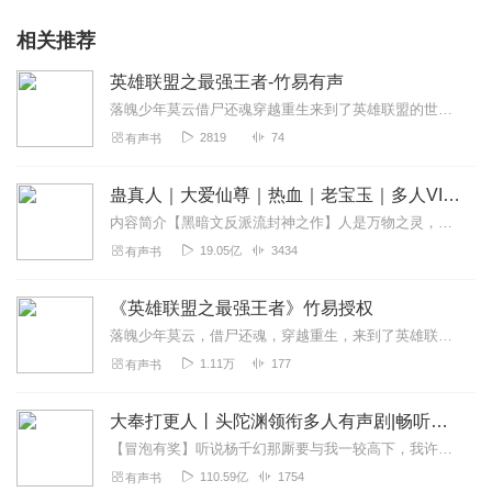
相关推荐
英雄联盟之最强王者-竹易有声
落魄少年莫云借尸还魂穿越重生来到了英雄联盟的世界此时瓦洛兰大陆烽烟四起群雄争霸而来自虚空的恶魔对这片富饶的大陆也虎视眈眈看一个平凡少年怎样在乱世雄...
2819
74
有声书
蛊真人｜大爱仙尊｜热血｜老宝玉｜多人VIP免费有声剧
内容简介【黑暗文反派流封神之作】人是万物之灵，蛊是天地真精。一个穿越者不断重生的故事。一个养蛊、炼蛊、用蛊的奇特世界。配音组（男角色）老宝玉旁白...
19.05亿
3434
有声书
《英雄联盟之最强王者》竹易授权
落魄少年莫云，借尸还魂，穿越重生，来到了英雄联盟的世界。此时，瓦洛兰大陆烽烟四起，群雄争霸。而来自虚空的恶魔对这片富饶的大陆也虎视眈眈。看一个平凡少年，怎样在乱...
1.11万
177
有声书
大奉打更人丨头陀渊领衔多人有声剧|畅听全集|王鹤棣、田曦薇主演影视剧原著|卖报小郎君
【冒泡有奖】听说杨千幻那厮要与我一较高下，我许七安要开始装叉了！快进入声音播放页戳下方输入框，冒个泡偷偷告诉我，我要用哪些诗词才能胜过他？说得好的，有赏！202...
110.59亿
1754
有声书