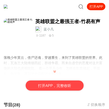
打开APP
英雄联盟之最强王者-竹易有声
蓝小凡
1187
5
落魄少年莫云，借尸还魂，穿越重生，来到了英雄联盟的世界。此
时，瓦洛兰大陆烽烟四起，群雄争霸。而来自虚空的恶魔对这片富
饶的大陆也虎视眈眈。 看一个平凡少年，怎样在乱世雄起，平战
乱，御外敌，谱写他史诗般的光辉传奇
打
开
A
P
P，完整收听
节目(28)
切换顺序