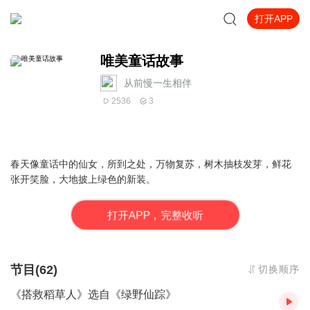
打开APP
唯美童话故事
从前慢一生相伴
2536
3
春天像童话中的仙女，所到之处，万物复苏，树木抽枝发芽，鲜花
张开笑脸，大地披上绿色的新装。
打
开
A
P
P，完整收听
节目(62)
切换顺序
《搭救稻草人》选自《绿野仙踪》