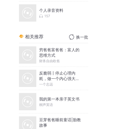
个人录音资料
157
相关推荐
换一批
穷爸爸富爸爸：富人的
思维方式
财务自由欧爸
反脆弱丨停止心理内
耗，做一个内心强大的
人丨一个志远演播
一个志远
我的第一本亲子英文书
桐声英语
豆芽爸爸睡前童话|胎教
故事