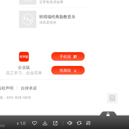
豆芽爸爸讲故事
班得瑞经典胎教音乐
清风老徐来
手机端
企业版
电脑端
员工学习，企业买单
版权声明
自律承诺
：400-838-5616
x
1.0
:00