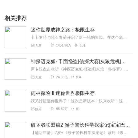
相关推荐
迷你世界成神之路：极限生存
卡卡罗特与黑石青荷开启了新一轮的冒险。在这个危机重重的新地图中，他们能否走上成神之路呢？让我们拭目以待。本节目免费，后期会推出付费专辑附:不是半仙是半鲜！
1451.90万
101
儿童
神探迈克狐· 千面怪盗|侦探大赛|灰狼危机|多多罗
新专辑点击收听《神探迈克狐·怪盗归来篇｜多多罗》！！！>>>点击进入主播橱窗购买《神探迈克狐》系列图书吧!<<<多多罗故事【点击前往】收听多多罗其他好玩有趣的故...
24.65亿
834
儿童
雨林探险 II 迷你世界极限生存
我又掉进迷你世界了！这次是新版本！快来收听！这个真的很搞笑，话说听了笑死我不负责哈！第二季跟第一季没有关联，不用先去听第一季，还有第一季是我小时候第一次录的，...
95.50万
61
娱乐
破坏者联盟篇2·猴子警长科学探案记|宝宝巴士故事
【适听年龄】7岁+《猴子警长科学探案记》系列《破坏者联盟篇1·猴子警长科学探案记》>>>《破坏者联盟篇2·猴子警长科学探案记》>>>《破坏者联盟篇3·猴子警长科...