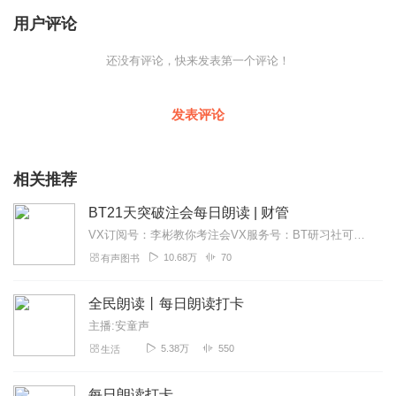
用户评论
还没有评论，快来发表第一个评论！
发表评论
相关推荐
BT21天突破注会每日朗读 | 财管
VX订阅号：李彬教你考注会VX服务号：BT研习社可以收看注会每日干货知识推送及咨询相关问题本栏目朗读教材为2018年《21天突破注会》财务成本管理（“李彬教你考...
10.68万
70
有声图书
全民朗读丨每日朗读打卡
主播:安童声
5.38万
550
生活
每日朗读打卡