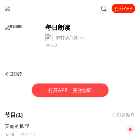
打开APP
每日朗读
农村葫芦娃_id
0
27
每日朗读
打
开
A
P
P，完整收听
节目(1)
切换顺序
美丽的四季
26
04:44