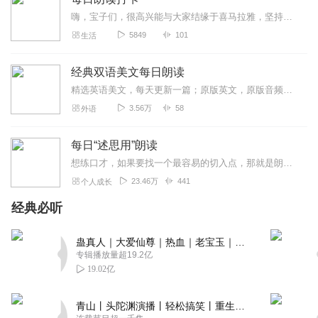
嗨，宝子们，很高兴能与大家结缘于喜马拉雅，坚持读文，是一件有趣并且锻炼心性的一件事，读文时还可以唤醒你沉睡的面部肌肉，让面部自带微笑。在这里也许也会有你喜欢的，...
5849
101
生活
经典双语美文每日朗读
精选英语美文，每天更新一篇；原版英文，原版音频；每天一篇经典双语美文，与你共同成长；成就更好的自己！Themostdistantwayinthewo...
3.56万
58
外语
每日“述思用”朗读
想练口才，如果要找一个最容易的切入点，那就是朗读，因为它至少有三个好处:1.让自己先张开口，开始去表达，培养说话的感觉；2.每天输入新思想，让自己变得爱学习、...
23.46万
441
个人成长
经典必听
蛊真人｜大爱仙尊｜热血｜老宝玉｜多人VIP免费有声剧
专辑播放量超19.2亿
19.02亿
青山丨头陀渊演播丨轻松搞笑丨重生穿越丨古代权谋丨VIP免费 | 多人有声剧