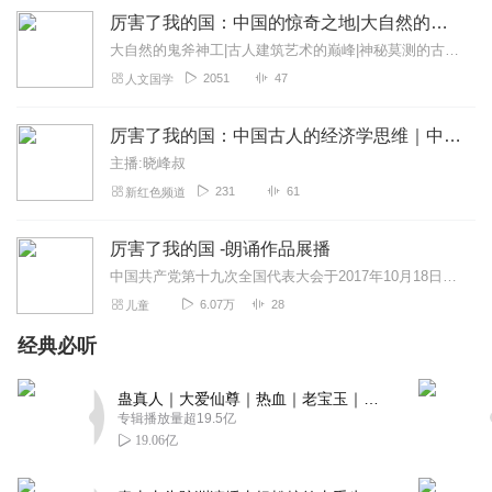
厉害了我的国：中国的惊奇之地|大自然的鬼斧神工
大自然的鬼斧神工|古人建筑艺术的巅峰|神秘莫测的古老习俗|不可思议的特殊地带
2051
47
人文国学
厉害了我的国：中国古人的经济学思维｜中国经济｜改革开放｜经济生活
主播:晓峰叔
231
61
新红色频道
厉害了我的国 -朗诵作品展播
中国共产党第十九次全国代表大会于2017年10月18日在北京召开。为了让青少年感受祖国山河魅力，歌颂家乡淳朴风情，充分发挥语言艺术的力量，中国传媒大学凤凰学院特...
6.07万
28
儿童
经典必听
蛊真人｜大爱仙尊｜热血｜老宝玉｜多人VIP免费有声剧
专辑播放量超19.5亿
19.06亿