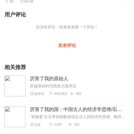
39
05:46
用户评论
还没有评论，快来发表第一个评论！
发表评论
相关推荐
厉害了我的原始人
穿越原始时代危机大陆求生
644.08万
450
有声书
厉害了我的国：中国古人的经济学思维/石东梅演播
“老顽童”太古带你细数体现在古人的经济学思维，翻开那些被遗忘的人和事儿，妙趣横生。本书所论及的时间段跨及秦朝至清朝，作者对封建时代的研究，从论述内容上讲，不仅仅...
4169
115
历史