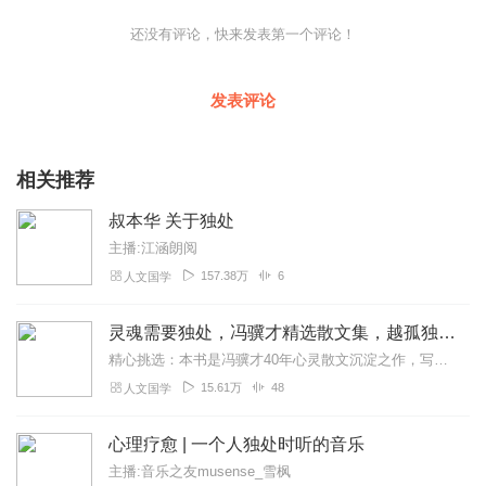
还没有评论，快来发表第一个评论！
发表评论
相关推荐
叔本华 关于独处
主播:江涵朗阅
157.38万
6
人文国学
灵魂需要独处，冯骥才精选散文集，越孤独越自由，莫言推荐
精心挑选：本书是冯骥才40年心灵散文沉淀之作，写给每一个喜欢独处又渴望交流的现代人。完整收录媒体与读者推崇备至的46篇极具代表性的散文佳作，在冯骥才舒缓与灵动的...
15.61万
48
人文国学
心理疗愈 | 一个人独处时听的音乐
主播:音乐之友musense_雪枫