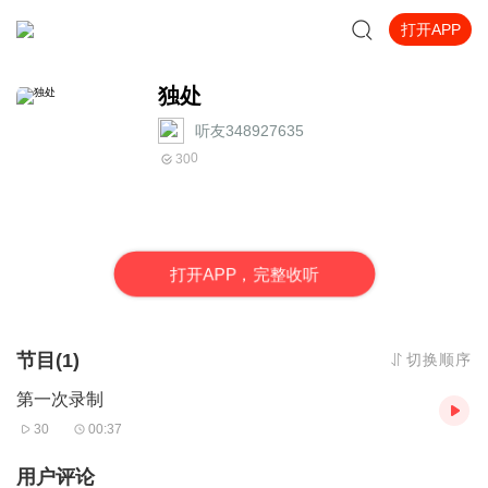
打开APP
独处
听友348927635
0
30
打
开
A
P
P，完整收听
节目(1)
切换顺序
第一次录制
30
00:37
用户评论