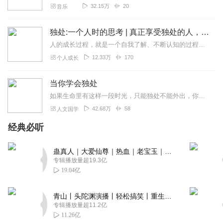
32.15万
20
音乐
独处:一个人时的思考 | 真正享受独处的人，都是被深深爱过的人｜孤独 独居 催眠
人的成长过程，就是一个自我了解、不断认知的过程。从一开始亦步亦趋地学习，到后来独立思考走进自己的灵魂深处，独处是必不可少的环节。在独处中探究和发现自己，有一天，...
12.33万
170
个人成长
当你学会独处
如果生命里有这样一段时光，只能独处不能外出，你会做些什么？当你一个人的时候，是感到百无聊赖，难以忍受，还是感到一种充实和满足？人们往往把交往看作一种能力，却忽略...
42.68万
58
人文国学
经典必听
蛊真人｜大爱仙尊｜热血｜老宝玉｜多人VIP免费有声剧
专辑播放量超19.3亿
19.04亿
青山丨头陀渊演播丨轻松搞笑丨重生穿越丨古代权谋丨VIP免费 | 多人有声剧
专辑播放量超11.2亿
11.26亿