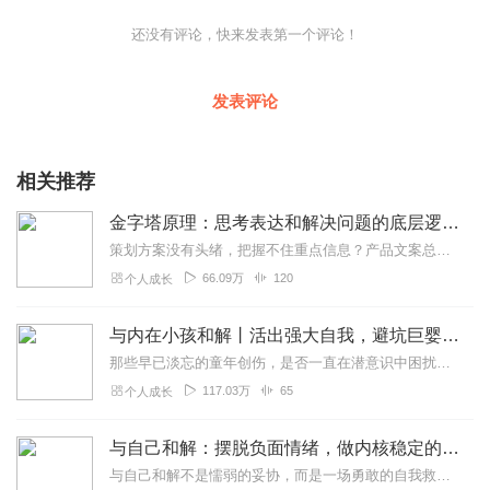
还没有评论，快来发表第一个评论！
发表评论
相关推荐
金字塔原理：思考表达和解决问题的底层逻辑丨有效提升逻辑思考能力和结构化思维能力丨麦肯锡公司经典培训
策划方案没有头绪，把握不住重点信息？产品文案总是被否定，PPT杂乱无序，看起来像半成品？工作汇报一塌糊涂，听得领导一头雾水？跨部门沟通费时费力，相互配合成...
66.09万
120
个人成长
与内在小孩和解丨活出强大自我，避坑巨婴心态丨打破童年创伤的阴霾，重获自信勇敢的人生
那些早已淡忘的童年创伤，是否一直在潜意识中困扰你、伤害你？打破心理防御，就要直面和接纳真实的“脆弱自我”，无论如何——请无条件爱自己、接纳自己。打破“习得性无助...
117.03万
65
个人成长
与自己和解：摆脱负面情绪，做内核稳定的人｜停止内耗！心理学专家教你瞬间冷静
与自己和解不是懦弱的妥协，而是一场勇敢的自我救赎。当我们不再与自己的影子搏斗，才能转身拥抱真实的阳光。这背后是无数次深夜的自我对话，是对自身伤痕的温柔触碰，也...