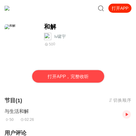
打开APP
和解
lv啸宇
0
50
打
开
A
P
P，完整收听
节目(1)
切换顺序
与生活和解
50
02:26
用户评论