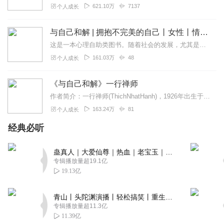
621.10万
7137
个人成长
与自己和解 | 拥抱不完美的自己丨女性丨情绪心灵疗愈
这是一本心理自助类图书。随着社会的发展，尤其是物质文明的丰富和进步，我们拥有之前未有的物质享受，而与此相反，身体状况、精神状况、幸福感等却每况愈下，诸多的烦恼和...
161.03万
48
个人成长
《与自己和解》一行禅师
作者简介：一行禅师(ThichNhatHanh)，1926年出生于越南中部的广治省。16岁出家，23岁受具足戒。1962年前往美国普林斯顿大学钻研比较宗教，...
163.24万
81
个人成长
经典必听
蛊真人｜大爱仙尊｜热血｜老宝玉｜多人VIP免费有声剧
专辑播放量超19.1亿
19.13亿
青山丨头陀渊演播丨轻松搞笑丨重生穿越丨古代权谋丨VIP免费 | 多人有声剧
专辑播放量超11.3亿
11.39亿