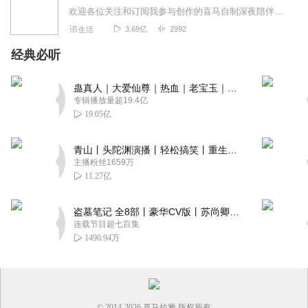
欢迎各位关注和订阅我参与创作的喜马自制深夜陪伴谈话栏目《听你说·百态人声》【听你说·百态人声】每晚直播连线真实人间故事|叶文现场互动中|人间冷暖，抱团取暖每周...
3.69亿
2992
生活
经典必听
蛊真人｜大爱仙尊｜热血｜老宝玉｜多人VIP免费有声剧
专辑播放量超19.4亿
19.05亿
青山丨头陀渊演播丨轻松搞笑丨重生穿越丨古代权谋丨VIP免费 | 多人有声剧
主播粉丝1659万
11.27亿
盗墓笔记 全8部丨豪华CV版丨苏尚卿&边江 领衔 多人有声剧丨冠声文化丨南派三叔
连载节目超七百集
1490.94万
© 2014-
2026
喜马拉雅 版权所有