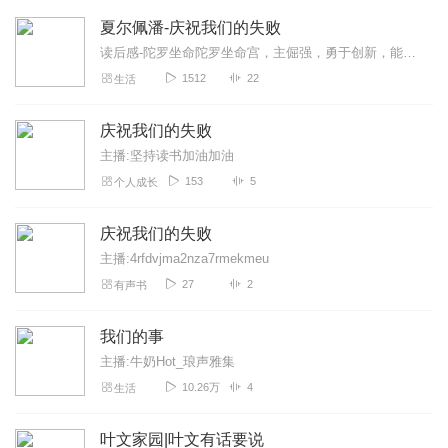
夏尔佩潘-庆祝我们的失败
读后感-陀罗坐命陀罗坐命宫，主倔强，勇于创新，能坦然面对变化和挫折，自以为是，易怒易变，孤僻不合群，唠叨；有缠绕性，凡事追根问底，不耻下问；不守祖业，一生飘荡不...
1512
22
生活
庆祝我们的失败
主播:坚持读书加油加油
153
5
个人成长
庆祝我们的失败
主播:4rfdvjma2nza7rmekmeu
27
2
有声书
我们的事
主播:牛奶Hot_琅声雅集
10.26万
4
生活
叶文家园|叶文有话要说