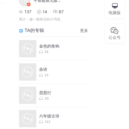
宇宙超级无敌大特
137
14
87
电脑版
简介：
做一枚快乐的小书虫
TA的专辑
更多
公众号
金色的鱼钩
58
杂诗
24
琵琶行
36
六年级古诗
142