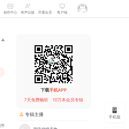
创作中心
有声出版
开通会员
客户端
下载
手机APP
7天免费畅听
10万本会员专辑
专辑主播
手机版
倒序