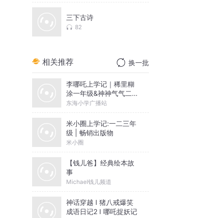
三下古诗
82
相关推荐
换一批
李哪吒上学记｜稀里糊
涂一年级&神神气气二年
级
东海小学广播站
米小圈上学记:一二三年
级 | 畅销出版物
米小圈
【钱儿爸】经典绘本故
事
Michael钱儿频道
神话穿越 I 猪八戒爆笑
成语日记2 I 哪吒捉妖记