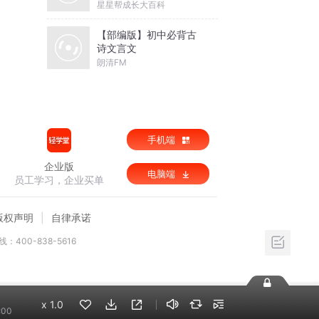
星星帮成长大百科
【部编版】初中必背古
诗文言文
朗清FM
手机端
企业版
电脑端
员工学习，企业买单
版权声明
自律承诺
：400-838-5616
x
1.0
:00