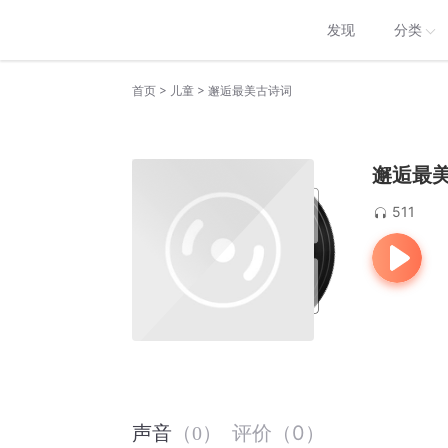
发现
分类
>
>
首页
儿童
邂逅最美古诗词
邂逅最
511
评价
（
0
）
声音
（
0
）