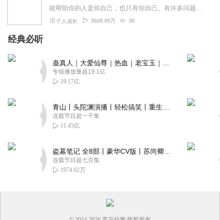
能帮助你的人是你自己，也只有你自己。有许多问题需要你向自己发问。比如你能停止自我批判吗？你能对自己好一些吗？也许最重要的问题是，你能开始爱自己吗？书中金句一个...
3608.49万
38
个人成长
经典必听
蛊真人｜大爱仙尊｜热血｜老宝玉｜多人VIP免费有声剧
专辑播放量超19.1亿
19.17亿
青山丨头陀渊演播丨轻松搞笑丨重生穿越丨古代权谋丨VIP免费 | 多人有声剧
连载节目超一千集
11.45亿
盗墓笔记 全8部丨豪华CV版丨苏尚卿&边江 领衔 多人有声剧丨冠声文化丨南派三叔
连载节目超七百集
1974.02万
© 2014-
2026
喜马拉雅 版权所有