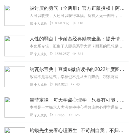
被讨厌的勇气（全两册）官方正版授权丨阿德勒心理学畅销经典｜幸福的勇气
人可以改变，人还可以获得幸福。所有人无一例外，都能如此。——阿德勒心理学一名深陷自卑、无能与不幸福的青年，听到了一名哲人主张的“世界无比单纯，人人都能幸福”便来...
8098.38万
118
个人成长
人性的弱点丨卡耐基经典励志全集：提升情商和沟通技巧
本套系专辑，汇集了人际关系学大师卡耐基的思想励志精华，收录《人性的弱点》《人性的优点》《语言的突破》《美好的人生》《快乐的人生》等所有经典！是卡耐基的经典合辑，...
1876.28万
344
个人成长
纳瓦尔宝典｜豆瓣&微信读书的2022年度图书|从白手起家到财务自由
致富不是靠运气，幸福也不是从天而降的。积累财富和幸福生活是我们可以学习的技能。这本书收集整理了硅谷投资人纳瓦尔在过去十年里通过推特、播客和采访等方式分享的人生智...
924.92万
40
个人成长
墨菲定律：每天学点心理学丨只要有可能，就一定会发生
本书是一本揭示人类潜在种种心理效应的心理学通俗读物，其中最有代表性的即“墨菲定律”。与此同时，从自我认知、经济管理等方面入手，作者引出了数十条对现代人工作和生活...
1.85亿
125
个人成长
蛤蟆先生去看心理医生 | 不苛刻自我，不归咎原生家庭，承担人生责任，学会真正独立丨心理学心理咨询入门读物