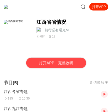
打开APP
江西省省情况
前行必有曙光M
684
18
打
开
A
P
P，完整收听
节目(5)
切换顺序
江西各省专题
185
15:30
江西九江专题