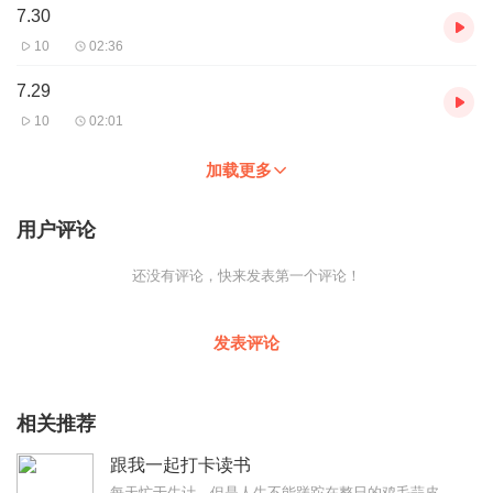
7.30
10
02:36
7.29
10
02:01
加载更多
用户评论
还没有评论，快来发表第一个评论！
发表评论
相关推荐
跟我一起打卡读书
每天忙于生计，但是人生不能蹉跎在整日的鸡毛蒜皮柴米油盐中，人至中年，生活里的一点小清新，一点对知识的向往与渴求，再忙也得从碎片的时间里挤压出一点来学习。虽然播了...