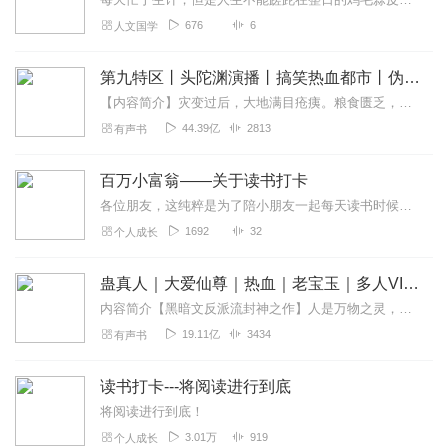
676
6
人文国学
第九特区丨头陀渊演播丨搞笑热血都市丨伪戒丨VIP免费多人有声剧
【内容简介】灾变过后，大地满目疮痍。粮食匮乏，资源紧俏，局势混乱……一位从待规划区杀出来的青年，背对着漫天黄沙，孤身来到九区谋生，却不曾想偶然结识三五好友，一念...
44.39亿
2813
有声书
百万小富翁——关于读书打卡
各位朋友，这纯粹是为了陪小朋友一起每天读书时候打卡用的。所以没有技巧，全是上班儿。哈哈哈。大家一起加油吧。
1692
32
个人成长
蛊真人｜大爱仙尊｜热血｜老宝玉｜多人VIP免费有声剧
内容简介【黑暗文反派流封神之作】人是万物之灵，蛊是天地真精。一个穿越者不断重生的故事。一个养蛊、炼蛊、用蛊的奇特世界。配音组（男角色）老宝玉旁白...
19.11亿
3434
有声书
读书打卡---将阅读进行到底
将阅读进行到底！
3.01万
919
个人成长