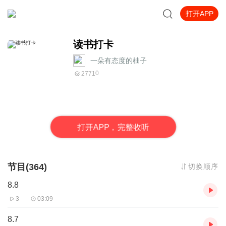
打开APP
读书打卡
一朵有态度的柚子
0
2771
打
开
A
P
P，完整收听
节目(364)
切换顺序
8.8
3
03:09
8.7