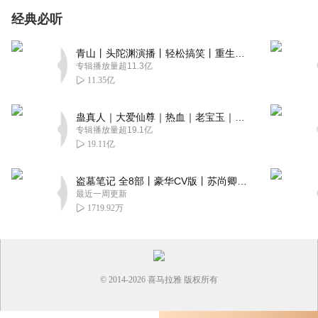
经典必听
青山丨头陀渊演播丨轻松搞笑丨重生穿越丨古代权谋丨VIP免费 | 多人有声剧
专辑播放量超11.3亿
11.35亿
蛊真人｜大爱仙尊｜热血｜老宝玉｜多人VIP免费有声剧
专辑播放量超19.1亿
19.11亿
盗墓笔记 全8部丨豪华CV版丨苏尚卿&边江 领衔 多人有声剧丨冠声文化丨南派三叔
最近一周更新
1719.92万
© 2014-
2026
喜马拉雅 版权所有