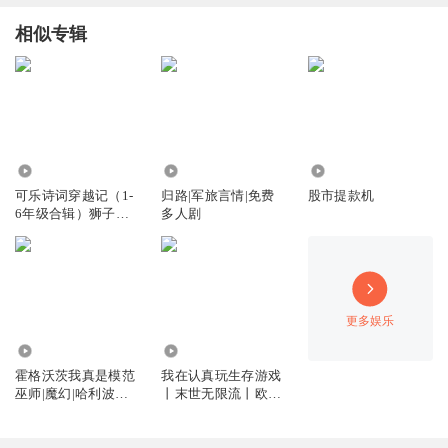
相似专辑
3444.74万
388.04万
346.90万
可乐诗词穿越记（1-
归路|军旅言情|免费
股市提款机
6年级合辑）狮子老
多人剧
爸唐诗三百首
更多娱乐
114.54万
861.60万
霍格沃茨我真是模范
我在认真玩生存游戏
巫师|魔幻|哈利波特
丨末世无限流丨欧皇
同人衍生|魔法|巫师
她在生存游戏飒爆了
丨多播精品多人有声
剧