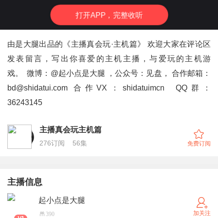
打
开
A
P
P，完整收听
由是大腿出品的《主播真会玩·主机篇》 欢迎大家在评论区
发表留言，写出你喜爱的主机主播，与爱玩的主机游
戏。 微博：@起小点是大腿 ，公众号：见盘， 合作邮箱：
bd@shidatui.com 合作VX：shidatuimcn QQ群：
36243145
主播真会玩主机篇
276
订阅
56
集
免费订阅
主播信息
起小点是大腿
加关注
390