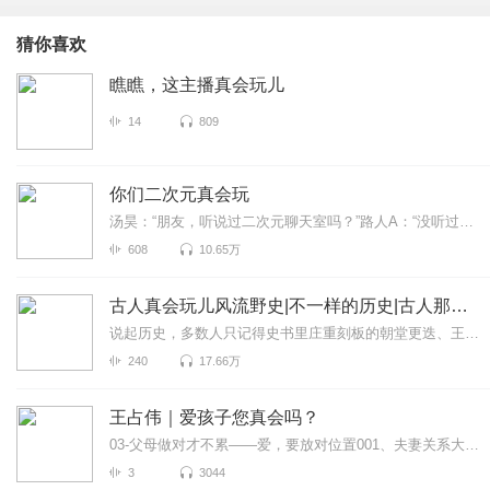
猜你喜欢
瞧瞧，这主播真会玩儿
14
809
你们二次元真会玩
汤昊：“朋友，听说过二次元聊天室吗？”路人A：“没听过，干什么的？我加入有什么好处吗？”汤昊：“当然，里面的人个个都是人才，说话又好听，还能欣赏到各...
608
10.65万
古人真会玩儿风流野史|不一样的历史|古人那些事儿
说起历史，多数人只记得史书里庄重刻板的朝堂更迭、王侯功业，却忽略了褪去朝堂礼法后，古人鲜活有趣的市井百态与风流轶事。这本有声书跳出正统正史的枯燥框架，打捞散落于...
240
17.66万
王占伟｜爱孩子您真会吗？
03-父母做对才不累——爱，要放对位置001、夫妻关系大于亲子关系本节课程七哥帮助您如何处理夫妻关系、经营亲子关系全面技巧、帮助您认识孩子的世界，了解孩子在...
3
3044