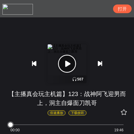
搜索
507
【主播真会玩主机篇】123：战神阿飞迎男而
上，洞主自爆面刀凯哥
倍速播放
下载收听
00:00
19:46