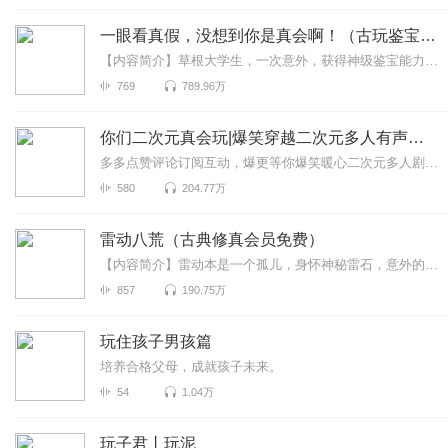
一眼看真假，没想到你是真会啊！（古玩鉴宝都市异能）
【内容简介】草根大学生，一次意外，获得神级鉴宝能力，从此一飞冲天，走向非凡成功之路！【作者简介】剑胆孤心：3G书城知名作者。【主播简介】酒和尚-路遥，青年演播人...
769
789.96万
你们二次元真会玩|爆笑穿越二次元多人有声剧|小酒&柏成
多多点赞评论订阅互动，爆更等你爆笑暖心二次元多人剧→→→我的百鬼夜行哪有这么萌【内容简介】汤昊：“朋友，听说过二次元聊天室吗？”路人A：“没听过，干什么的？我加...
580
204.77万
雷动八荒（古典修真会员免费）
【内容简介】雷动本是一个孤儿，身怀神秘雷石，意外的灭族之灾彻底改变了他的命运。自此收魔王，戏妖女，血凰龙女，凭借九龙图中的玄机，他吞噬玄雷，强夺神魔传承，却无意...
857
190.75万
玩住孩子男孩篇
培养合格父母，成就孩子未来。
54
1.04万
玩子君丨玩泥