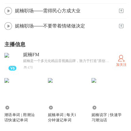
妮楠职场——需得民心方成大业
妮楠职场——不要带着情绪做决定
主播信息
妮楠FM
妮楠是一个多元化精品音视频品牌，致力于打造“原创+品质”的精品音视频内容产业，内容涵盖文化、校园、职场、情感、音乐、生活等，以专业态度创作音视艺术，以匠心品质呈现精品内容。
加关注
470
2311
1944
4.61万
潮语单词 | 用潮汕
妮楠单词 | 每天1
妮楠说字 | 快速学
话快速记单词
分钟速记单词
习潮汕话