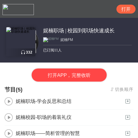
搜索
妮楠职场 | 校园到职场快速成长
妮楠FM
已订阅11人
332
打
开
A
P
P，完整收听
节目(5)
切换顺序
妮楠职场-学会反思和总结
妮楠校园-职场的着装礼仪
妮楠职场——简析管理的智慧