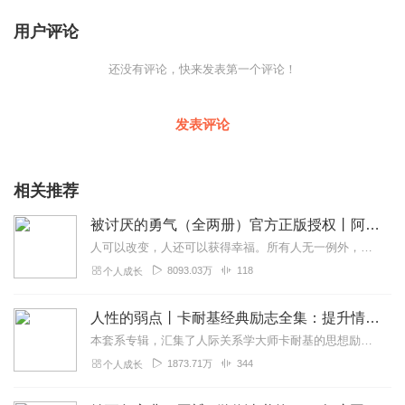
用户评论
还没有评论，快来发表第一个评论！
发表评论
相关推荐
被讨厌的勇气（全两册）官方正版授权丨阿德勒心理学畅销经典｜幸福的勇气
人可以改变，人还可以获得幸福。所有人无一例外，都能如此。——阿德勒心理学一名深陷自卑、无能与不幸福的青年，听到了一名哲人主张的“世界无比单纯，人人都能幸福”便来...
8093.03万
118
个人成长
人性的弱点丨卡耐基经典励志全集：提升情商和沟通技巧
本套系专辑，汇集了人际关系学大师卡耐基的思想励志精华，收录《人性的弱点》《人性的优点》《语言的突破》《美好的人生》《快乐的人生》等所有经典！是卡耐基的经典合辑，...
1873.71万
344
个人成长