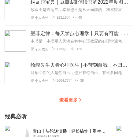
纳瓦尔宝典｜豆瓣&微信读书的2022年度图书|从白手起家到财务自由
致富不是靠运气，幸福也不是从天而降的。积累财富和幸福生活是我们可以学习的技能。这本书收集整理了硅谷投资人纳瓦尔在过去十年里通过推特、播客和采访等方式分享的人生智...
923.16万
40
个人成长
墨菲定律：每天学点心理学丨只要有可能，就一定会发生
本书是一本揭示人类潜在种种心理效应的心理学通俗读物，其中最有代表性的即“墨菲定律”。与此同时，从自我认知、经济管理等方面入手，作者引出了数十条对现代人工作和生活...
1.85亿
125
个人成长
蛤蟆先生去看心理医生 | 不苛刻自我，不归咎原生家庭，承担人生责任，学会真正独立丨心理学心理咨询入门读物
能帮助你的人是你自己，也只有你自己。有许多问题需要你向自己发问。比如你能停止自我批判吗？你能对自己好一些吗？也许最重要的问题是，你能开始爱自己吗？书中金句一个...
3604.77万
38
个人成长
查看更多
经典必听
青山丨头陀渊演播丨轻松搞笑丨重生穿越丨古代权谋丨VIP免费 | 多人有声剧
主播粉丝1659万