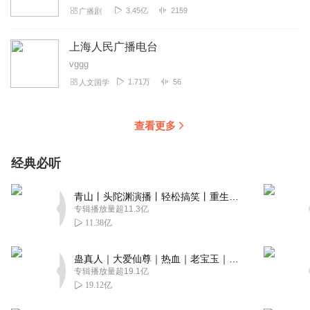
3.45亿
2159
广播剧
上海人民广播电台
vggg
1.71万
56
人文国学
查看更多
经典必听
青山丨头陀渊演播丨轻松搞笑丨重生穿越丨古代权谋丨VIP免费 | 多人有声剧
专辑播放量超11.3亿
11.38亿
蛊真人｜大爱仙尊｜热血｜老宝玉｜多人VIP免费有声剧
专辑播放量超19.1亿
19.12亿