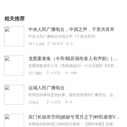
相关推荐
中央人民广播电台，中国之声，千里共良宵
中央人民广播电台中国之声《千里共良宵》
40.07万
6
个人成长
龙图案卷集（今宵/顾辰领衔多人有声剧）| 探案
龙图续集原班人马《黑风城战记》<<点击收听【内容简介】《龙图案卷集》是由耳雅根据古典名著《三侠五义》（又叫七五）改编所写的网络小说，主要讲述的是鼠（白玉堂）...
4.37亿
1188
广播剧
运城人民广播电台
听我您的事就是我的事。做对您有用的广播节目。运城人民广播电台全新升级改版。932新闻综合广播，围绕中心，服务民生，有事您说话。1019交通文艺广播，帮忙热线，...
1.21万
9
热点
农门长姐有空间|姣姣兮雪月之下|种田虐渣VIP免费
全网都在听的高口碑种田文推荐：【限时免费】农家小福女|姣姣兮郁雨竹|全网最快寒门大俗人|姣姣兮杜骁|萌宝女强古言爽文魏晋干饭人未删减全网最快|农家小福...