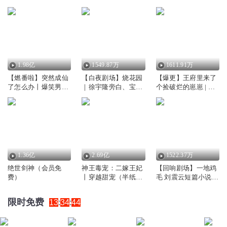
1.98亿
1549.87万
1611.91万
【燃番啦】突然成仙
【白夜剧场】烧花园
【爆更】王府里来了
了怎么办丨爆笑男女
｜徐宇隆旁白、宝木
个捡破烂的崽崽 | 一
互穿｜都市修仙爆爽
中阳领衔｜社会派悬
刀苏苏团队 | 古言萌
剧
疑复仇｜豆阅年度原
宝团宠玄学 | 多人有
创佳作&悬疑年榜季
声剧
军&拉力赛“潜力作品
奖”｜影视原著
1.36亿
2.69亿
1522.37万
绝世剑神（会员免
神王毒宠：二嫁王妃
【回响剧场】一地鸡
费）
丨穿越甜宠（半纸鸿
毛 刘震云短篇小说
鹊&离沐寒）
集/冯小刚陈道明同名
影视剧原著
限时免费
13
:
34
:
44