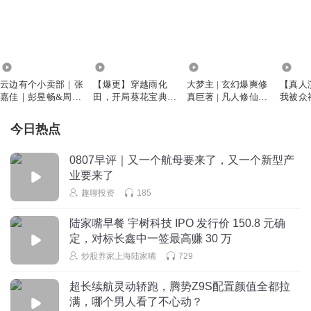
1728.37万
2176.63万
2753.10万
255
云边有个小卖部｜张
【爆更】穿越雨化
大梦主 | 玄幻爆爽修
【真人
嘉佳｜彭昱畅&周也
田，开局葵花宝典大
真巨著 | 凡人修仙传
我被众
主演影视原著｜云天
圆满｜综武寻宝|架空
忘语力作 | VIP免费多
笑|多
河
历史
人有声剧
西方教|
今日热点
0807早评｜又一个航母要来了，又一个新型产
业要来了
趣聊投资
185
陆家嘴早餐 宇树科技 IPO 发行价 150.8 元确
定，对标长鑫中一签最高赚 30 万
炒股养家上海陆家嘴
729
超长续航灵动轿跑，腾势Z9S配置颜值全都拉
满，哪个男人看了不心动？