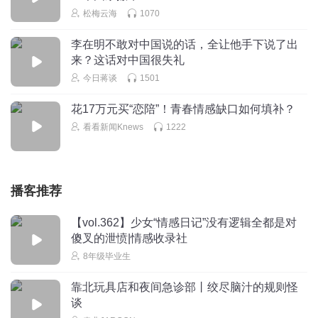
松梅云海
1070
李在明不敢对中国说的话，全让他手下说了出
来？这话对中国很失礼
今日蒋谈
1501
花17万元买“恋陪”！青春情感缺口如何填补？
看看新闻Knews
1222
播客推荐
【vol.362】少女“情感日记”没有逻辑全都是对
傻叉的泄愤|情感收录社
8年级毕业生
靠北玩具店和夜间急诊部丨绞尽脑汁的规则怪
谈