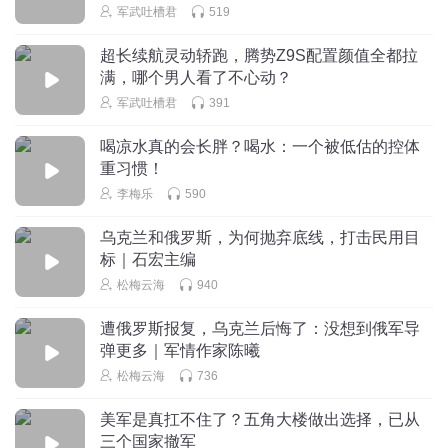
军武吐槽君
519
超长续航灵动轿跑，腾势Z9S配置颜值全都拉
满，哪个男人看了不心动？
军武吐槽君
391
喝凉水真的会长胖？喝水：一个被低估的控体
重习惯！
李梅乐
590
乌克兰和俄罗斯，为何抛弃底线，打击民用目
标｜石宏主编
松梅云海
940
遭俄罗斯报复，乌克兰后悔了：没想到俄军导
弹更多｜军情作家陈曦
松梅云海
736
美军是真扛不住了？五角大楼做出选择，已从
三个国家撤军