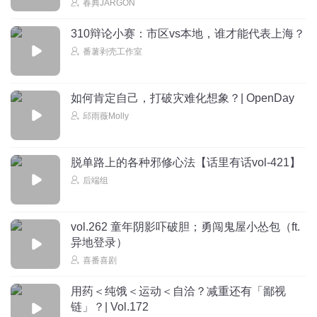
春典JARGON
310辩论小赛：市区vs本地，谁才能代表上海？
番薯剥壳工作室
如何肯定自己，打破灾难化想象？| OpenDay
邱雨薇Molly
脱单路上的各种邪修心法【话里有话vol-421】
后端组
vol.262 童年阴影吓破胆；勇闯鬼屋小怂包（ft.
异地登录）
喜番喜剧
用药＜纯饿＜运动＜自洽？减重还有「鄙视
链」？| Vol.172