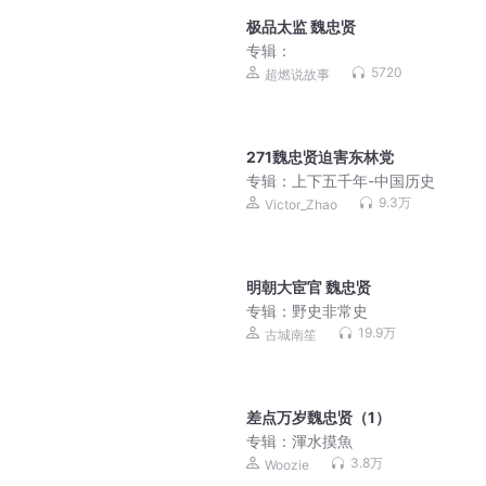
极品太监 魏忠贤
专辑：
5720
超燃说故事
271魏忠贤迫害东林党
专辑：
上下五千年-中国历史
9.3万
Victor_Zhao
明朝大宦官 魏忠贤
专辑：
野史非常史
19.9万
古城南笙
差点万岁魏忠贤（1）
专辑：
渾水摸魚
3.8万
Woozie