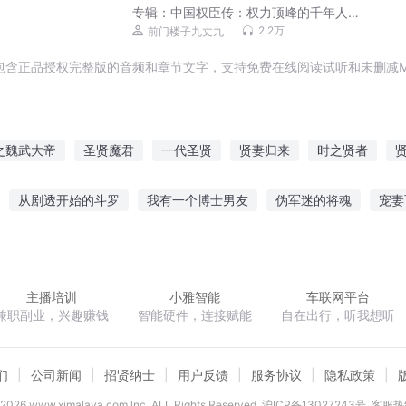
专辑：
中国权臣传：权力顶峰的千年人
性博弈与阴暗法则丨读懂历史潜规则 |
2.2万
前门楼子九丈九
谁掌权，谁掌史
包含正品授权完整版的音频和章节文字，支持免费在线阅读试听和未删减M
之魏武大帝
圣贤魔君
一代圣贤
贤妻归来
时之贤者
大贤者魔王
魔贤武尊
贤王的宠妃
魏时明月
贤者与少女
从剧透开始的斗罗
我有一个博士男友
伪军迷的将魂
宠妻
是想做回自己
九天之上有神明
我想成为主角
放开这个女土匪
之间
老婆不乖又何妨
主播培训
小雅智能
车联网平台
兼职副业，兴趣赚钱
智能硬件，连接赋能
自在出行，听我想听
们
公司新闻
招贤纳士
用户反馈
服务协议
隐私政策
2026
www.ximalaya.com lnc. ALL Rights Reserved
沪ICP备13027243号
客服热线