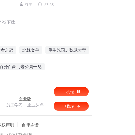
33.7万
詩展
P3下载。
贤者之恋
北魏女皇
重生战国之魏武大帝
圣贤之心
系统之贤妻
百分百豪门老公周一见
时光情深青春不散场
手机端
企业版
员工学习，企业买单
电脑端
版权声明
自律承诺
：400-838-5616