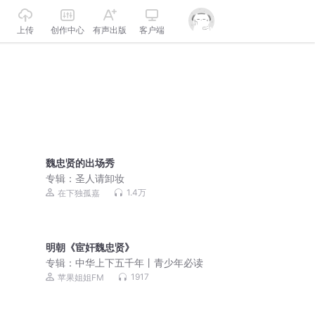
上传
创作中心
有声出版
客户端
魏忠贤的出场秀
专辑：
圣人请卸妆
1.4万
在下独孤嘉
明朝《宦奸魏忠贤》
专辑：
中华上下五千年丨青少年必读
1917
苹果姐姐FM