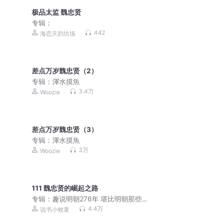
极品太监 魏忠贤
专辑：
442
海恋天韵坊场
差点万岁魏忠贤（2）
专辑：
渾水摸魚
3.4万
Woozie
差点万岁魏忠贤（3）
专辑：
渾水摸魚
3万
Woozie
111 魏忠贤的崛起之路
专辑：
趣说明朝276年 堪比明朝那些事
的有趣明朝史
4.4万
说书小牧童