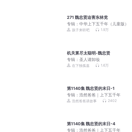
271 魏忠贤迫害东林党
专辑：
中华上下五千年（儿童版）
1.9万
孩子来听吧
机关算尽太聪明-魏忠贤
专辑：
圣人请卸妆
1.6万
在下独孤嘉
第1140集 魏忠贤的末日-1
专辑：
浩然爸爸｜上下五千年
2402
浩然爸爸讲故事
第1140集 魏忠贤的末日-4
专辑：
浩然爸爸｜上下五千年