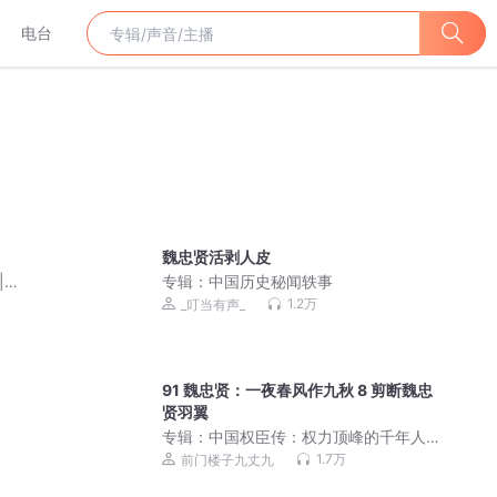
电台
魏忠贤活剥人皮
|全
专辑：
中国历史秘闻轶事
1.2万
_叮当有声_
91 魏忠贤：一夜春风作九秋 8 剪断魏忠
贤羽翼
专辑：
中国权臣传：权力顶峰的千年人
性博弈与阴暗法则丨读懂历史潜规则 |
1.7万
前门楼子九丈九
谁掌权，谁掌史