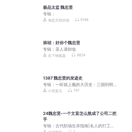
极品太监 魏忠贤
专辑：
6168
海恋天韵坊场
崇祯：好你个魏忠贤
专辑：
圣人请卸妆
6824
在下独孤嘉
1387 魏忠贤的发迹史
专辑：
一听就上瘾的大历史：三国到明
清 | 从历史看中美大国博弈智慧
797
小哥莫凡
24魏忠贤-一个文盲怎么熬成了公司二把
手
专辑：
古代职场生存指南|名人的打工日
常
1