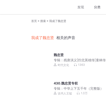
发现
分类
>
>
首页
搜索
我成了魏忠贤
我成了魏忠贤
相关的声音
魏忠贤
专辑：
残唐演义|扫北英雄传|童林传
免费听
1363
时代文化
430.魏忠贤专权
专辑：
中华上下五千年（完整版）
1.3万
说书人王猛