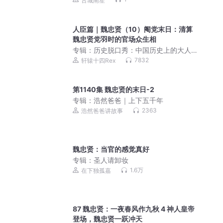
古城南笙
人臣篇｜魏忠贤（10）阉党末日：清算
魏忠贤党羽时的官场众生相
专辑：
历史脱口秀：中国历史上的大人
物
7832
轩辕十四Rex
第1140集 魏忠贤的末日-2
专辑：
浩然爸爸｜上下五千年
2363
浩然爸爸讲故事
魏忠贤：当官的感觉真好
专辑：
圣人请卸妆
1.6万
在下独孤嘉
87 魏忠贤：一夜春风作九秋 4 神人皇帝
登场，魏忠贤一跃冲天