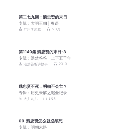
第二七九回：魏忠贤的末日
专辑：
大明王朝 | 粤语
5.3万
广州李沛聪
第1140集 魏忠贤的末日-3
专辑：
浩然爸爸｜上下五千年
2319
浩然爸爸讲故事
魏忠贤不死，明朝不会亡？
专辑：
历史未解之谜全纪录
8.6万
大力丸儿
09-魏忠贤怎么就必须死
专辑：
明朝末路