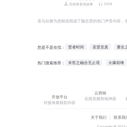
2454
浩然爸爸讲故事
喜马拉雅为您精选我成了魏忠贤的热门声音内容，
贤者时间
圣贤至真
重生
您是不是在找：
别叫我大贤者
忠国不忠君
末世之融合无止境
火爆前锋
热门搜索推荐：
重生三国之新魏帝
英雄联盟狂神外挂系统
我只
桃运神医叶少川吕清雪
尸冢
云剪辑
开放平台
在线音频剪辑神器
对接海量精彩内容
关于我们
联系我
Copyright © 2012-