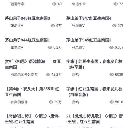
翎远华章
40
翎远华章
72
茅山弟子946红豆生南国3
茅山弟子947红豆生南国4
张老道V
6万
张老道V
6万
茅山弟子944红豆生南国1
茅山弟子945红豆生南国2
张老道V
6.2万
张老道V
6.3万
赏析《相思》语浅情深——红豆
字缘｜红豆生南国，春来发几枝
生南国
（纯享版）
雨滴老师奇妙课堂
42.2万
唐鸣
6039
【第4卷：双头犬】第255章 红
字缘｜红豆生南国，春来发几枝
豆生南国
（白噪音版）
有声的紫襟
29万
唐鸣
5810
【奇妙唱古诗】《相思》-唐诗-
21【敦敦古诗儿歌】《相思》唐
王维-红豆生南国
·王维，红豆生南国