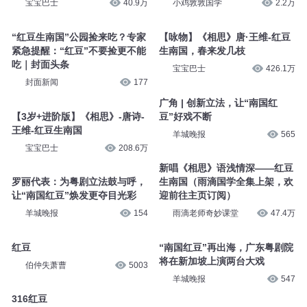
宝宝巴士
40.9万
小鸡敦敦国学
2.2万
“红豆生南国”公园捡来吃？专家
【咏物】《相思》唐·王维-红豆
紧急提醒：“红豆”不要捡更不能
生南国，春来发几枝
吃｜封面头条
宝宝巴士
426.1万
封面新闻
177
广角 | 创新立法，让“南国红
【3岁+进阶版】《相思》-唐诗-
豆”好戏不断
王维-红豆生南国
羊城晚报
565
宝宝巴士
208.6万
新唱《相思》语浅情深——红豆
罗丽代表：为粤剧立法鼓与呼，
生南国（雨滴国学全集上架，欢
让“南国红豆”焕发更夺目光彩
迎前往主页订阅）
羊城晚报
154
雨滴老师奇妙课堂
47.4万
红豆
“南国红豆”再出海，广东粤剧院
将在新加坡上演两台大戏
伯仲失萧曹
5003
羊城晚报
547
316红豆