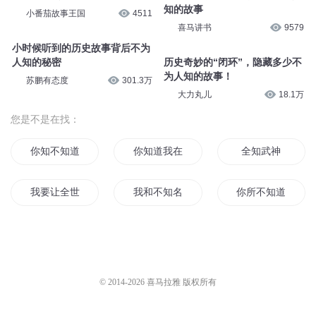
人知的故事
主播拾一
299
大黄蜂家庭教育
2341
曾经迷人的歌声里隐藏着不为人
曾经迷人的歌声里隐藏着不为人
知的故事(上)
知的故事（下）
觅雅斋的混子哥
4.4万
觅雅斋的混子哥
4.1万
传记|《安徒生，故事的影
365：不为人知的阴谋
子》：安徒生童话背后，不为人
知的故事
小番茄故事王国
4511
喜马讲书
9579
小时候听到的历史故事背后不为
人知的秘密
历史奇妙的“闭环”，隐藏多少不
为人知的故事！
苏鹏有态度
301.3万
大力丸儿
18.1万
您是不是在找：