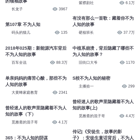
蜜桃姐姐讲故事_1723_不为人
菜根谭故事：不为人知的善行如
知的小公主
何成就人生
蜜桃姐姐FM
17.9万
吉生学堂
319
中南海往事：警卫口中不为人知
第2232集 不为人知
的领袖故事
紫襟剧社
6.1万
长龙子
3967
有没有那么一首歌：藏着你不为
第107章 不为人知
人知的故事
码头的猫儿
135
硬核班长
37.7万
2018年025期：新能源汽车背后
中植系崩溃，背后隐藏了哪些不
不为人知的故事
为人知的故事？
百车全说
88.3万
旧街口大爷
1170
单亲妈妈的痛苦心酸，那些不为
S校不为人知的秘密