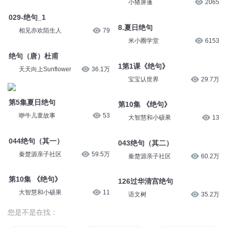
小猪屏蓬
2065
029-绝句_1
8.夏日绝句
相见亦欢陌生人
79
米小圈学堂
6153
绝句（唐）杜甫
1第1课《绝句》
天天向上Sunflower
36.1万
宝宝认世界
29.7万
第5集夏日绝句
第10集 《绝句》
咿牛儿童故事
53
大智慧和小硕果
13
044绝句（其一）
043绝句（其二）
秦楚源亲子社区
59.5万
秦楚源亲子社区
60.2万
第10集 《绝句》
126过华清宫绝句
大智慧和小硕果
11
语文树
35.2万
您是不是在找：