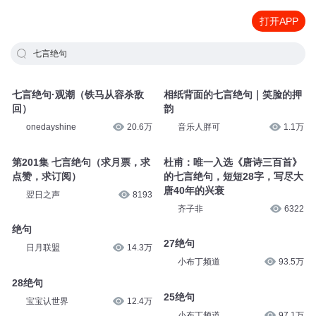
打开APP
七言绝句
七言绝句·观潮（铁马从容杀敌
相纸背面的七言绝句｜笑脸的押
回）
韵
onedayshine
20.6万
音乐人胖可
1.1万
第201集 七言绝句（求月票，求
杜甫：唯一入选《唐诗三百首》
点赞，求订阅）
的七言绝句，短短28字，写尽大
唐40年的兴衰
翌日之声
8193
齐子非
6322
绝句
27绝句
日月联盟
14.3万
小布丁频道
93.5万
28绝句
25绝句
宝宝认世界
12.4万
小布丁频道
97.1万