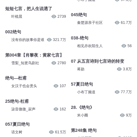
短短七言，把人生说透了
045绝句
叶梳晨
2739
秦楚源亲子社区
61.7万
002绝句
038-绝句
没有你的故事你是谁
321.7万
相见亦欢陌生人
56
第004章【肖黎夜：黄家七言】
07 从五言诗到七言诗的转变
雪梨_知更鸟剧社
2780
蒋勋
3.8万
绝句—杜甫
57夏日绝句
女汉子也会烫头
107
小布丁频道
77.7万
25绝句-杜甫
28.《绝句》
柒音微微_寂声
162
米小圈
9万
057夏日绝句
第248集 绝句
语文树
61.5万