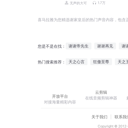
从秦始皇到末代皇帝溥仪，四百位
1.7万
无声的大可
帝，中华上下五千年
喜马拉雅为您精选谢家皇后的热门声音内容，包含
谢谢帝先生
谢谢再见
谢
您是不是在找：
听花谢的声音
谢谢今生可以
天之心言
狂傲至尊
天之
热门搜索推荐：
别杀NPC谢谢
谢谢你让我心
恶魔百分宠修爷别太坏
美人
云剪辑
开放平台
在线音频剪辑神器
对接海量精彩内容
关于我们
联系我
Copyright © 2012-