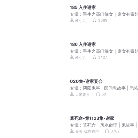
185 入住谢家
专辑：
重生之高门嫡女｜庶女有毒
篇｜免费爽文小说
3389
茜小九
186 入住谢家
专辑：
重生之高门嫡女｜庶女有毒
篇｜免费爽文小说
3427
茜小九
020集-谢家宴会
专辑：
阴阳鬼事 | 民间鬼故事 | 恐
| 灵异 | 风水 | VIP免费
50
大米剧社
算死命-第1123集-谢家
专辑：
算死命｜风水命理 | 鬼故事 |
太一神算
3782
壹壹_嫣然有声