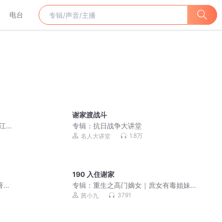
电台
谢家渡战斗
江湖
专辑：
抗日战争大讲堂
1.8万
名人大讲堂
190 入住谢家
著丨
专辑：
重生之高门嫡女｜庶女有毒姐妹
精品
篇｜免费爽文小说
3791
茜小九