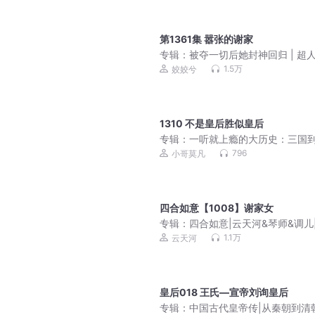
第1361集 嚣张的谢家
专辑：
被夺一切后她封神回归 | 超
马甲爽文|多人有声剧
1.5万
姣姣兮
1310 不是皇后胜似皇后
专辑：
一听就上瘾的大历史：三国
清 | 从历史看中美大国博弈智慧
796
小哥莫凡
四合如意【1008】谢家女
专辑：
四合如意|云天河&琴师&调儿
后重生&经商权谋|云霓原著|多人有
1.1万
云天河
皇后018 王氏—宣帝刘询皇后
专辑：
中国古代皇帝传|从秦朝到清