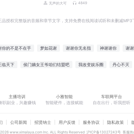
皇
从秦始皇到末代皇帝溥仪，四百位皇
4849
无声的大可
帝，中华上下五千年
正品授权完整版的音频和章节文字，支持免费在线阅读试听和未删减MP3
谢你的不是不在乎
梦如花谢
谢谢你无名指
神谢谢你
谢谢
爱你
那一句谢谢
谢谢我明白爱是什么
哇哦谢谢你
我修无
王临天下
侯门嫡女王爷咱们结盟吧
我改变娱乐圈
丹心不灭
动
谢谢我们的时光
谢谢你的归来
谋嫡
我家龙王会喷火
纨绔修神记
轮回龙脉
蒋家千金之执
主播培训
小雅智能
车联网平台
兼职副业，兴趣赚钱
智能硬件，连接赋能
自在出行，听我想听
们
公司新闻
招贤纳士
用户反馈
服务协议
隐私政策
2026
www.ximalaya.com lnc. ALL Rights Reserved
沪ICP备13027243号
客服热线