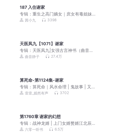
187 入住谢家
专辑：
重生之高门嫡女｜庶女有毒姐妹
篇｜免费爽文小说
3398
茜小九
天医凤九【1071】谢家
专辑：
天医凤九|女强古言神书（曲音静
子、追马领衔精品剧）
27.4万
曲音静子
算死命-第1124集-谢家
专辑：
算死命｜风水命理 | 鬼故事 | 又名
太一神算
3702
壹壹_嫣然有声
第1760章 谢家的幻想
专辑：
战神龙婿 | 上门女婿赘婿江北辰
丨刺儿丨都市潜龙
6.5万
六零一听书