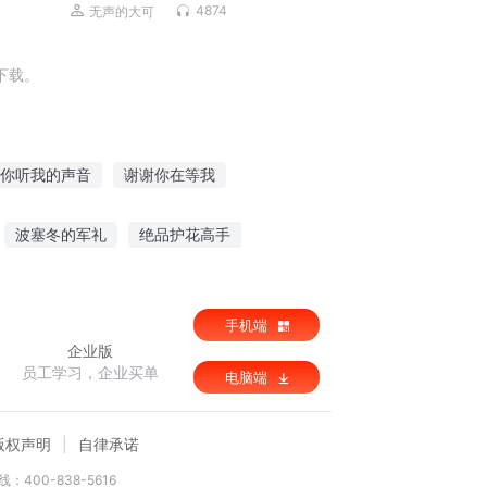
从秦始皇到末代皇帝溥仪，四百位皇
4874
无声的大可
帝，中华上下五千年
下载。
你听我的声音
谢谢你在等我
情道的谢谢
仙华谢后
恶魔男神谢谢你
波塞冬的军礼
绝品护花高手
拗小姐
轩辕隋唐
手机端
企业版
员工学习，企业买单
电脑端
版权声明
自律承诺
：400-838-5616