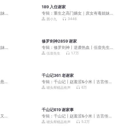
189 入住谢家
姐妹
专辑：
重生之高门嫡女｜庶女有毒姐妹
篇｜免费爽文小说
3446
茜小九
修罗剑神2859 谢家
姐妹
专辑：
修罗剑神丨逆袭热血丨伍壹先生
领衔多人有声剧|戮神修罗
1.7万
伍壹先生
千山记361 老谢家
怖悬疑
专辑：
千山记丨赵羞涩&小米丨古言传奇
权谋多播
6万
唬头帮精品有声
千山记619 谢家事
 又名
专辑：
千山记丨赵羞涩&小米丨古言传奇
权谋多播
5.2万
唬头帮精品有声