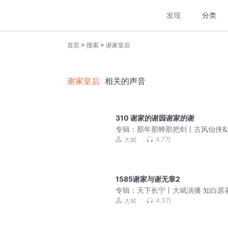
发现
分类
>
>
首页
搜索
谢家皇后
谢家皇后
相关的声音
310 谢家的谢园谢家的谢
专辑：
那年那蝉那把剑丨古风仙侠&
权谋&大斌不想工作室多人有声剧
4.7万
大斌
1585谢家与谢无章2
专辑：
天下长宁丨大斌演播 知白原
不让江山后传丨群像权谋&VIP免费
4.3万
大斌
多人剧