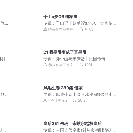
千山记806 谢家事
人气
专辑：
千山记丨赵羞涩&小米丨古言传奇
权谋多播
4.9万
唬头帮精品有声
21 假皇后变成了真皇后
到明
专辑：
孙中山与宋庆龄 | 民国传奇
1261
赫兹有声工作室
凤池生春 380集 谢家
|妖
专辑：
凤池生春丨冷月浅浅&倔强的小红
声剧
丨双重生复仇爽文丨权谋宅斗丨多人精
20.2万
o冷月浅浅o
品有声剧
皇后251 朱琏—宋钦宗赵桓皇后
朝，
专辑：
中国古代皇帝传|从秦朝到清朝，