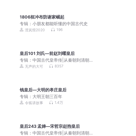
1806桓冲布防谢家崛起
专辑：
小朋友都能听懂的中国古代史
196
澄岚馆2020
皇后101 刘氏—前赵刘曜皇后
专辑：
中国古代皇帝传|从秦朝到清朝，
从秦始皇到末代皇帝溥仪，四百位皇
8357
无声的大可
帝，中华上下五千年
钱皇后—大明的孝庄皇后
专辑：
大明王朝三百年
1.4万
令狐讲故事
皇后243 孟婵—宋哲宗赵煦皇后
专辑：
中国古代皇帝传|从秦朝到清朝，