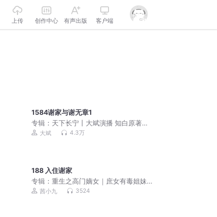
上传
创作中心
有声出版
客户端
1584谢家与谢无章1
专辑：
天下长宁丨大斌演播 知白原著丨
不让江山后传丨群像权谋&VIP免费精品
4.3万
大斌
多人剧
188 入住谢家
专辑：
重生之高门嫡女｜庶女有毒姐妹
篇｜免费爽文小说
3524
茜小九