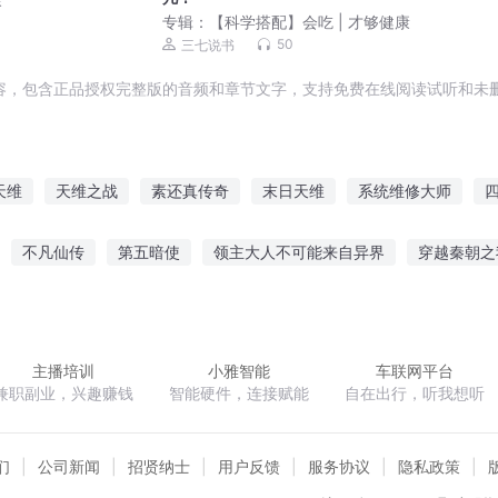
专辑：
【科学搭配】会吃 | 才够健康
50
三七说书
容，包含正品授权完整版的音频和章节文字，支持免费在线阅读试听和未删
天维
天维之战
素还真传奇
末日天维
系统维修大师
风云传
超维之越维者
小文的一维世界
维真之战
维灵时空
不凡仙传
第五暗使
领主大人不可能来自异界
穿越秦朝之
生活
迷乱的世界
有若见鬼
豪门帝少别烦我
我想成为主角
主播培训
小雅智能
车联网平台
兼职副业，兴趣赚钱
智能硬件，连接赋能
自在出行，听我想听
们
公司新闻
招贤纳士
用户反馈
服务协议
隐私政策