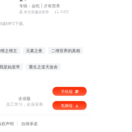
专辑：
会吃 | 才有营养
3.6万
听文哲趣说营养
减MP3下载。
四维之维主
元素之夜
二维世界的真相
二维世界
空间维和者
九维至尊
我是始皇帝
重生之逆天改命
修真之仙都极境
吾心霸业
手机端
企业版
员工学习，企业买单
电脑端
版权声明
自律承诺