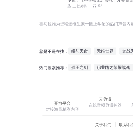
52
三七说书
喜马拉雅为您精选维生素一圈上学记的热门声音内
维与天命
无维世界
龙战
您是不是在找：
超维圣魔
超维之道
元素
残王之剑
职业路之荣耀战魂
热门搜索推荐：
腹黑总裁宠妻成瘾
异世农家
云剪辑
开放平台
在线音频剪辑神器
对接海量精彩内容
关于我们
联系我