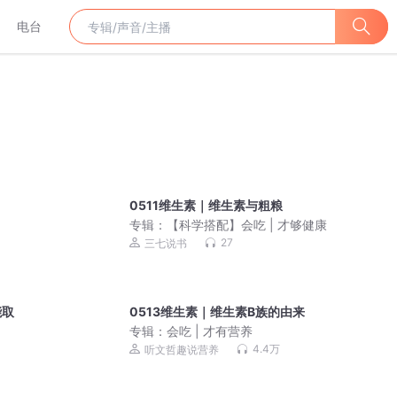
电台
0511维生素｜维生素与粗粮
专辑：
【科学搭配】会吃 | 才够健康
27
三七说书
能取
0513维生素｜维生素B族的由来
专辑：
会吃 | 才有营养
4.4万
听文哲趣说营养