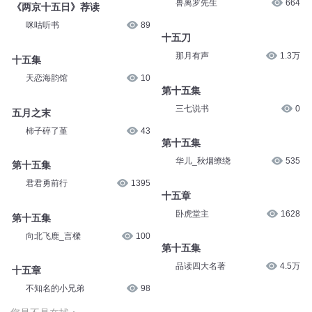
兽离罗先生
664
《两京十五日》荐读
咪咕听书
89
十五刀
那月有声
1.3万
十五集
天恋海韵馆
10
第十五集
三七说书
0
五月之末
柿子碎了堇
43
第十五集
华儿_秋烟缭绕
535
第十五集
君君勇前行
1395
十五章
卧虎堂主
1628
第十五集
向北飞鹿_言樑
100
第十五集
品读四大名著
4.5万
十五章
不知名的小兄弟
98