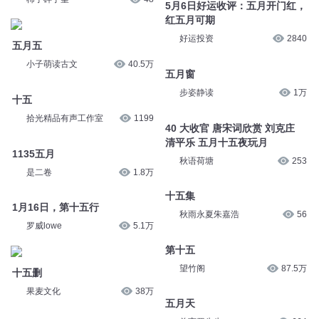
5月6日好运收评：五月开门红，
红五月可期
好运投资
2840
五月五
小子萌读古文
40.5万
五月窗
步姿静读
1万
十五
拾光精品有声工作室
1199
40 大收官 唐宋词欣赏 刘克庄
清平乐 五月十五夜玩月
1135五月
秋语荷塘
253
是二卷
1.8万
十五集
1月16日，第十五行
秋雨永夏朱嘉浩
56
罗威lowe
5.1万
第十五
望竹阁
87.5万
十五删
果麦文化
38万
五月天