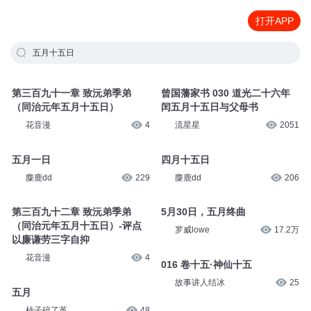
打开APP
五月十五日
第三百九十一章 致沅弟季弟
曾国藩家书 030 道光二十六年
（同治元年五月十五日）
闰五月十五日与父母书
花音漫
4
流星星
2051
五月一日
四月十五日
麋鹿dd
229
麋鹿dd
206
第三百九十二章 致沅弟季弟
5月30日，五月终曲
（同治元年五月十五日）-评点
罗威lowe
17.2万
以廉谦劳三字自抑
花音漫
4
016 卷十五·神仙十五
故事讲人结冰
25
五月
柿子碎了堇
48