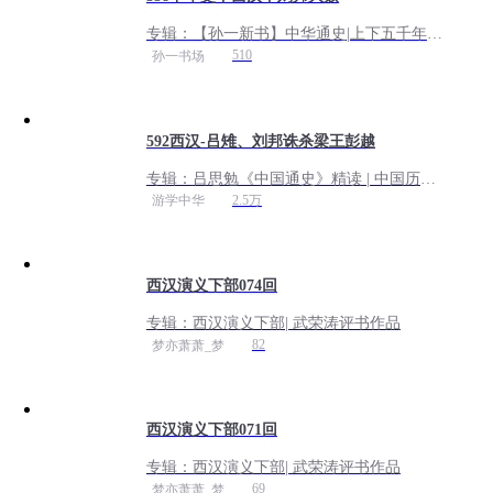
专辑：
【孙一新书】中华通史|上下五千年|
中华史|史实评书
510
孙一书场
592西汉-吕雉、刘邦诛杀梁王彭越
专辑：
吕思勉《中国通史》精读 | 中国历史
细讲
2.5万
游学中华
西汉演义下部074回
专辑：
西汉演义下部| 武荣涛评书作品
82
梦亦萧萧_梦
西汉演义下部071回
专辑：
西汉演义下部| 武荣涛评书作品
69
梦亦萧萧_梦