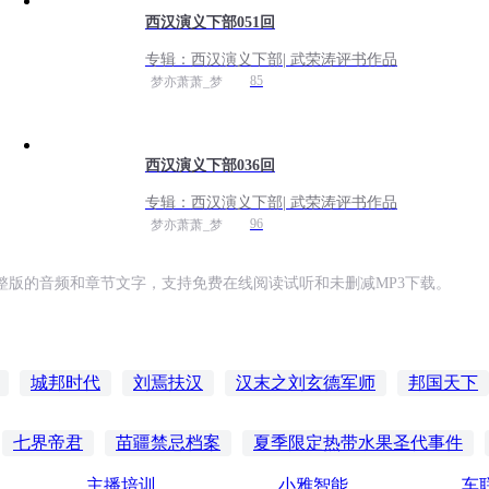
西汉演义下部051回
专辑：
西汉演义下部| 武荣涛评书作品
85
梦亦萧萧_梦
西汉演义下部036回
专辑：
西汉演义下部| 武荣涛评书作品
96
梦亦萧萧_梦
整版的音频和章节文字，支持免费在线阅读试听和未删减MP3下载。
城邦时代
刘焉扶汉
汉末之刘玄德军师
邦国天下
祖不是流氓
刘邦在现代
我的岳父是刘邦
刘邦日记
七界帝君
苗疆禁忌档案
夏季限定热带水果圣代事件
主播培训
小雅智能
车