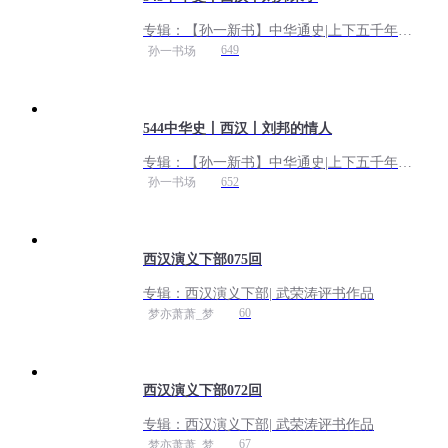
专辑：
【孙一新书】中华通史|上下五千年|
中华史|史实评书
649
孙一书场
544中华史丨西汉丨刘邦的情人
专辑：
【孙一新书】中华通史|上下五千年|
中华史|史实评书
652
孙一书场
西汉演义下部075回
专辑：
西汉演义下部| 武荣涛评书作品
60
梦亦萧萧_梦
西汉演义下部072回
专辑：
西汉演义下部| 武荣涛评书作品
67
梦亦萧萧_梦