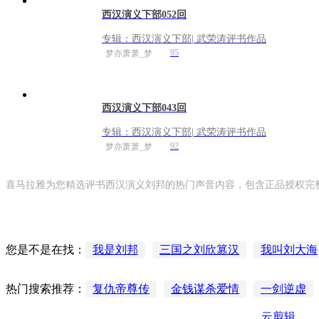
西汉演义下部052回
专辑：
西汉演义下部| 武荣涛评书作品
95
梦亦萧萧_梦
西汉演义下部043回
专辑：
西汉演义下部| 武荣涛评书作品
92
梦亦萧萧_梦
喜马拉雅为您精选评书西汉演义刘邦的热门声音内容，包含正品授权完
我是刘邦
三国之刘欣篡汉
我叫刘大海
您是不是在找：
联邦汉斯赛德尔
汉皇刘备
我刘邦汉高
复仇帝尊传
金钱谋杀爱情
一剑逆虚
热门搜索推荐：
刘邦大传
云剪辑