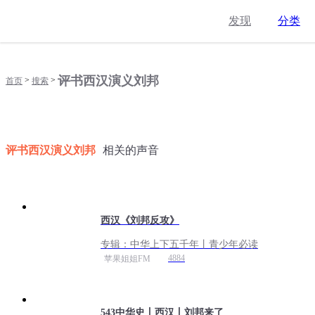
发现
分类
评书西汉演义刘邦
>
>
首页
搜索
评书西汉演义刘邦
相关的声音
西汉《刘邦反攻》
专辑：
中华上下五千年丨青少年必读
4884
苹果姐姐FM
543中华史丨西汉丨刘邦来了