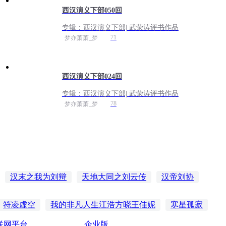
西汉演义下部050回
专辑：
西汉演义下部| 武荣涛评书作品
71
梦亦萧萧_梦
西汉演义下部024回
专辑：
西汉演义下部| 武荣涛评书作品
78
梦亦萧萧_梦
汉末之我为刘辩
天地大同之刘云传
汉帝刘协
异界神邦
季汉演义
那时汉朝1刘邦崛起楚汉争霸
符凌虚空
我的非凡人生江浩方晓王佳妮
寒星孤寂
联网平台
企业版