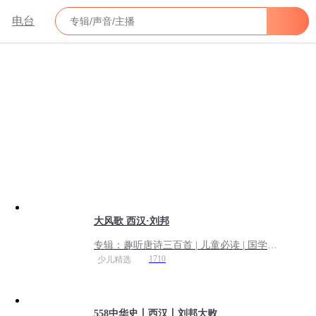
电台
大风歌 西汉·刘邦
专辑：
趣听唐诗三百首 | 儿童必读 | 国学素
养
1710
少儿精选
558中华史丨西汉丨刘邦大败