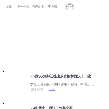
上传
创作中心
有声出版
客户端
565西汉-刘邦迁徙山东贵族和西汉十一陵
专辑：
吕思勉《中国通史》精读 | 中国历史
细讲
3.3万
游学中华
564中华史丨西汉丨刘邦之死