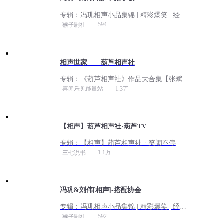
专辑：
冯巩相声小品集锦 | 精彩爆笑 | 经典
重现
594
猴子剧社
相声世家——葫芦相声社
专辑：
《葫芦相声社》作品大合集【张斌&
张锋岩】
1.3万
喜闻乐见能量站
【相声】葫芦相声社·葫芦TV
专辑：
【相声】葫芦相声社・笑闹不停
（2026 全更新）
1.1万
三七说书
冯巩&刘伟[相声]-搭配协会
专辑：
冯巩相声小品集锦 | 精彩爆笑 | 经典
重现
592
猴子剧社