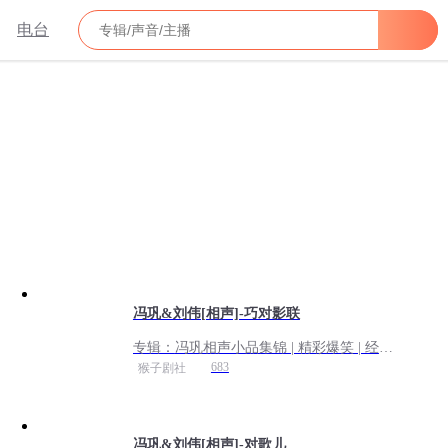
电台
冯巩&刘伟[相声]-巧对影联
专辑：
冯巩相声小品集锦 | 精彩爆笑 | 经典
重现
683
猴子剧社
冯巩&刘伟[相声]-对歌儿