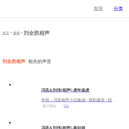
发现
分类
刘全胜相声
>
>
首页
搜索
刘全胜相声
相关的声音
冯巩&刘伟[相声]-虎年谈虎
专辑：
冯巩相声小品集锦 | 精彩爆笑 | 经典
重现
604
猴子剧社
冯巩&刘伟[相声]-春姑娘