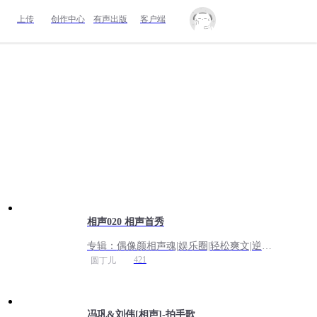
上传
创作中心
有声出版
客户端
相声020 相声首秀
专辑：
偶像颜相声魂|娱乐圈|轻松爽文|逆袭
打脸|相声曲艺
421
圆丁儿
冯巩&刘伟[相声]-拍手歌