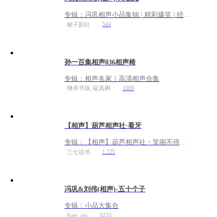
专辑：
冯巩相声小品集锦 | 精彩爆笑 | 经典
重现
544
猴子剧社
孙一百集相声036相声椅
专辑：
相声名家｜高清相声合集
1069
继承书场_碇真嗣
【相声】葫芦相声社·看牙
专辑：
【相声】葫芦相声社・笑闹不停
（2026 全更新）
1.3万
三七说书
冯巩&刘伟(相声)-五十个子
专辑：
小品大集合
8233
Rain_mx