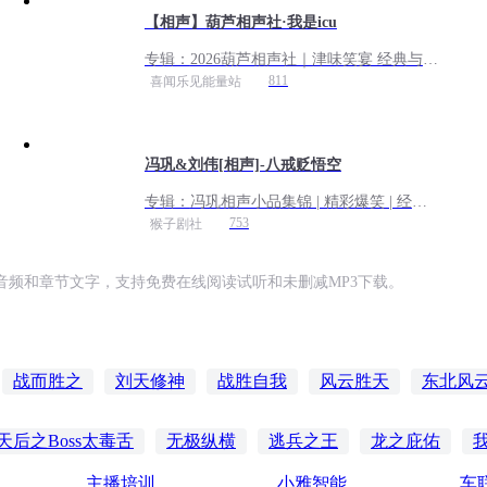
【相声】葫芦相声社·我是icu
专辑：
2026葫芦相声社｜津味笑宴 经典与新
潮齐飞丨免费
811
喜闻乐见能量站
冯巩&刘伟[相声]-八戒贬悟空
专辑：
冯巩相声小品集锦 | 精彩爆笑 | 经典
重现
753
猴子剧社
频和章节文字，支持免费在线阅读试听和未删减MP3下载。
战而胜之
刘天修神
战胜自我
风云胜天
东北风
龙
末世之胜者为王
末世之我叫刘天
天地大同之刘云
天后之Boss太毒舌
无极纵横
逃兵之王
龙之庇佑
主播培训
小雅智能
车