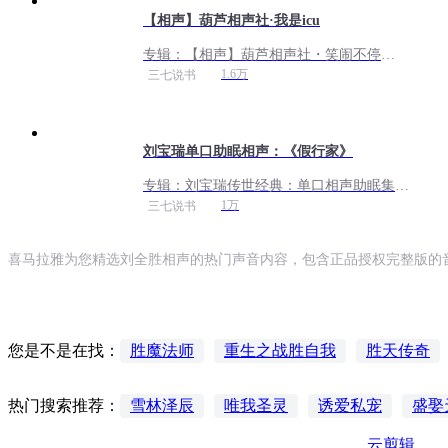
【相声】葫芦相声社·我是icu
专辑：
【相声】葫芦相声社・笑闹不停
（2026 全更新）
1.6万
三七说书
刘宝瑞单口助眠相声：《假行家》
专辑：
刘宝瑞传世经典：单口相声助眠集，
解压笑谈间治愈身心
1万
三七说书
喜马拉雅为您精选刘全胜相声的热门声音内容，包含正品授权完整版的音
胜魔法师
重生之战胜自我
胜天传奇
您是不是在找：
海贼王之战无不胜
三国之千古一帝王刘文
雪林泽辰
唯我圣灵
诱爱私宠
盛娶
热门搜索推荐：
人族之胜
云剪辑