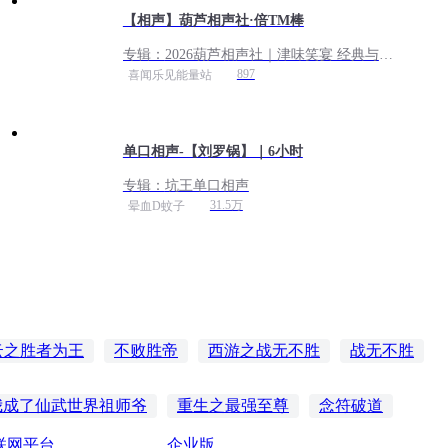
【相声】葫芦相声社·倍TM棒
专辑：
2026葫芦相声社｜津味笑宴 经典与新
潮齐飞丨免费
897
喜闻乐见能量站
单口相声-【刘罗锅】｜6小时
专辑：
坑王单口相声
31.5万
晕血D蚊子
云之胜者为王
不败胜帝
西游之战无不胜
战无不胜
传
我叫刘大海
东胜神州志
刘东穿越再穿越
我成了仙武世界祖师爷
重生之最强至尊
念符破道
联网平台
企业版