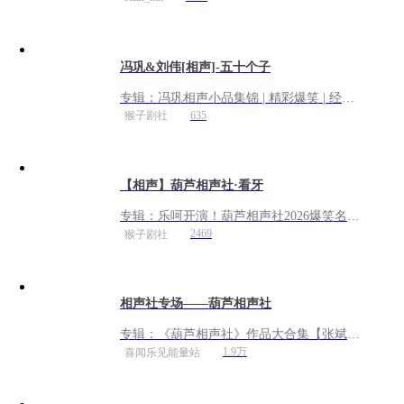
冯巩&刘伟[相声]-五十个子
专辑：
冯巩相声小品集锦 | 精彩爆笑 | 经典
重现
635
猴子剧社
【相声】葫芦相声社·看牙
专辑：
乐呵开演！葫芦相声社2026爆笑名段
合集丨免费听
2469
猴子剧社
相声社专场——葫芦相声社
专辑：
《葫芦相声社》作品大合集【张斌&
张锋岩】
1.9万
喜闻乐见能量站