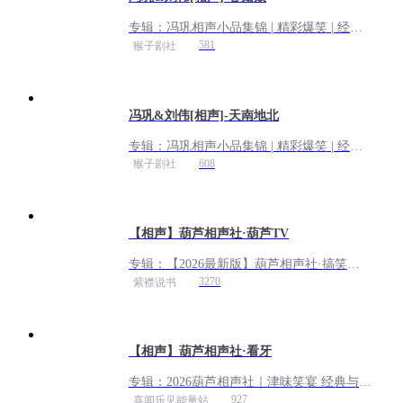
专辑：
冯巩相声小品集锦 | 精彩爆笑 | 经典
重现
581
猴子剧社
冯巩&刘伟[相声]-天南地北
专辑：
冯巩相声小品集锦 | 精彩爆笑 | 经典
重现
608
猴子剧社
【相声】葫芦相声社·葫芦TV
专辑：
【2026最新版】葫芦相声社·搞笑来
袭丨经典丨助眠
3270
紫襟说书
【相声】葫芦相声社·看牙
专辑：
2026葫芦相声社｜津味笑宴 经典与新
潮齐飞丨免费
927
喜闻乐见能量站