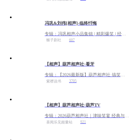
冯巩&刘伟[相声]-临终忏悔
专辑：
冯巩相声小品集锦 | 精彩爆笑 | 经典
重现
607
猴子剧社
【相声】葫芦相声社·看牙
专辑：
【2026最新版】葫芦相声社·搞笑来
袭丨经典丨助眠
3705
紫襟说书
【相声】葫芦相声社·葫芦TV
专辑：
2026葫芦相声社｜津味笑宴 经典与新
潮齐飞丨免费
921
喜闻乐见能量站