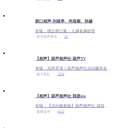
群口相声-刘筱亭、尚筱菊、孙越
专辑：
德云群口集：人越多越好笑
39
喜马相声来乐
【相声】葫芦相声社·葫芦TV
专辑：
乐呵开演！葫芦相声社2026爆笑名段
合集丨免费听
2504
猴子剧社
【相声】葫芦相声社·我是icu
专辑：
【2026最新版】葫芦相声社·搞笑来
袭丨经典丨助眠
4610
紫襟说书